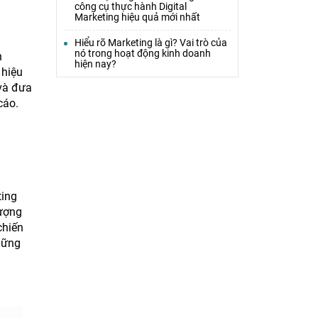
công cụ thực hành Digital
Marketing hiệu quả mới nhất
Hiểu rõ Marketing là gì? Vai trò của
nó trong hoạt động kinh doanh
h
hiện nay?
 hiệu
 và đưa
cáo.
ting
tượng
chiến
hững