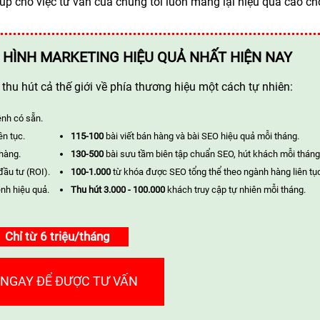
úp cho việc tư vấn của chúng tôi luôn mang lại hiệu quả cao ch
 HÌNH MARKETING HIỆU QUẢ NHẤT HIỆN NAY
hu hút cả thế giới về phía thương hiệu một cách tự nhiên:
ênh có sẵn.
ên tục.
115-100
bài viết bán hàng và bài SEO hiệu quả mỗi tháng.
 hàng.
130-500
bài sưu tầm biên tập chuẩn SEO, hút khách mỗi tháng
đầu tư (ROI).
100-1.000
từ khóa được SEO tổng thể theo ngành hàng liên tụ
nh hiệu quả.
Thu hút 3.000 - 100.000
khách truy cập tự nhiên mỗi tháng.
Chỉ từ 6 triệu/tháng
 NGAY ĐỂ ĐƯỢC TƯ VẤN