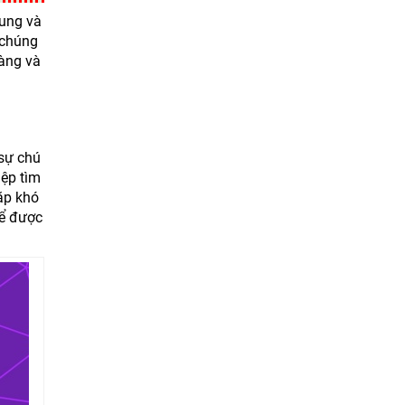
dung và
 chúng
àng và
 sự chú
iệp tìm
ặp khó
để được