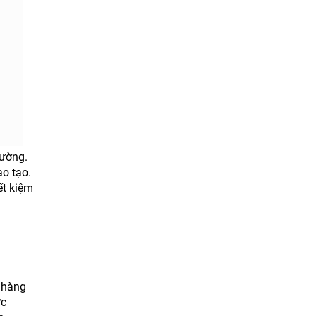
rường.
ào tạo.
ết kiệm
 hàng
ức