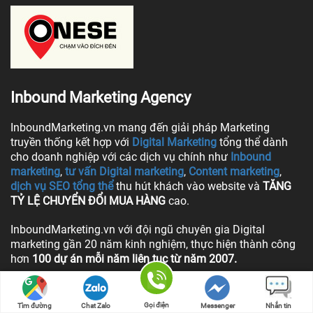
Inbound Marketing Agency
InboundMarketing.vn mang đến giải pháp Marketing
truyền thống kết hợp với
Digital Marketing
tổng thể dành
cho doanh nghiệp với các dịch vụ chính như
Inbound
marketing
,
tư vấn Digital marketing
,
Content marketing
,
dịch vụ SEO tổng thể
thu hút khách vào website và
TĂNG
TỶ LỆ CHUYỂN ĐỔI MUA HÀNG
cao.
InboundMarketing.vn với đội ngũ chuyên gia Digital
marketing gần 20 năm kinh nghiệm, thực hiện thành công
hơn
100 dự án mỗi năm liên tục từ năm 2007.
ONESE HOLDINGS
© 2007. ALL RIGHTS RESERVED.
CHÍNH SÁCH QUYỀN RIÊNG TƯ CTCP ONESE
Gọi điện
Tìm đường
Chat Zalo
Messenger
Nhắn tin