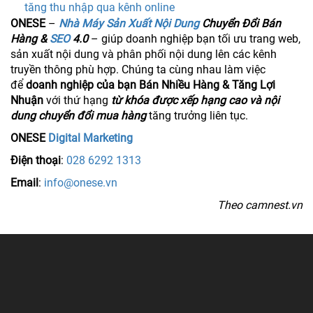
tăng thu nhập qua kênh online
ONESE
–
Nhà Máy Sản Xuất Nội Dung
Chuyển Đổi Bán
Hàng &
SEO
4.0
– giúp doanh nghiệp bạn tối ưu trang web,
sản xuất nội dung và phân phối nội dung lên các kênh
truyền thông phù hợp. Chúng ta cùng nhau làm việc
để
doanh nghiệp của bạn Bán Nhiều Hàng & Tăng Lợi
Nhuận
với thứ hạng
từ khóa được xếp hạng cao và nội
dung chuyển đổi mua hàng
tăng trưởng liên tục.
ONESE
Digital Marketing
Điện thoại
:
028 6292 1313
Email
:
info@onese.vn
Theo camnest.vn