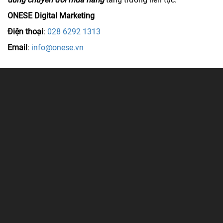
ONESE Digital Marketing
Điện thoại
:
028 6292 1313
Email
:
info@onese.vn