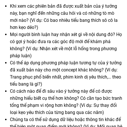
Khi xem các phiên bản đã được xuất bản của ý tưởng
này, bạn nghĩ đến những câu hỏi và có những tò mò
mới nào? (Ví dụ: Có bao nhiêu tiểu bang thích sô cô la
hơn kẹo dẻo?)
Mọi người bình luận hay nhận xét gì về nội dung đó? Họ
có gợi ý hoặc đưa ra các góc độ mới để khám phá
không? (Ví dụ: Nhận xét về một lỗ hổng trong phương
pháp luận)
Có thể áp dụng phương pháp luận tương tự của ý tưởng
đã xuất bản này cho một concept khác không? (Ví dụ:
Trang phục phổ biến nhất, phim kinh dị yêu thích,… theo
tiểu bang là gì?)
Có cách nào để đi sâu vào ý tưởng này để có được
những hiểu biết cụ thể hơn không? Có cần tạo bức tranh
tổng thể phạm vi rộng hơn không? (Ví dụ: Sự thay đổi
loại kẹo yêu thích của từng bang qua các năm)
Chúng ta có thể sử dụng dữ liệu hoặc thông tin khác để
thể hiện một quan điểm mới không? (Ví dụ: Mối quan hệ