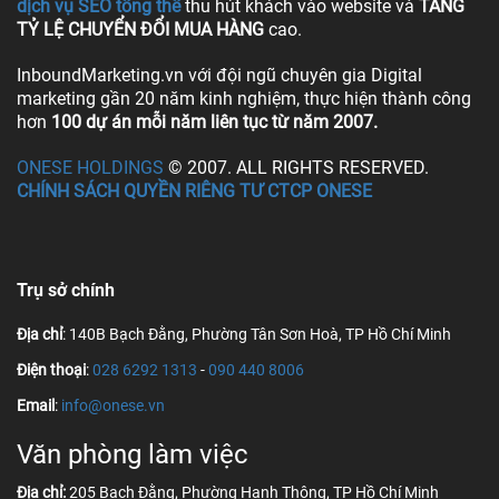
dịch vụ SEO tổng thể
thu hút khách vào website và
TĂNG
TỶ LỆ CHUYỂN ĐỔI MUA HÀNG
cao.
InboundMarketing.vn với đội ngũ chuyên gia Digital
marketing gần 20 năm kinh nghiệm, thực hiện thành công
hơn
100 dự án mỗi năm liên tục từ năm 2007.
ONESE HOLDINGS
© 2007. ALL RIGHTS RESERVED.
CHÍNH SÁCH QUYỀN RIÊNG TƯ CTCP ONESE
Trụ sở chính
Địa chỉ
: 140B Bạch Đằng, Phường Tân Sơn Hoà, TP Hồ Chí Minh
Điện thoại
:
028 6292 1313
-
090 440 8006
Email
:
info@onese.vn
Văn phòng làm việc
Địa chỉ:
205 Bạch Đằng, Phường Hạnh Thông, TP Hồ Chí Minh