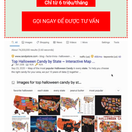
Chỉ từ 6 triệu/tháng
GỌI NGAY ĐỂ ĐƯỢC TƯ VẤN