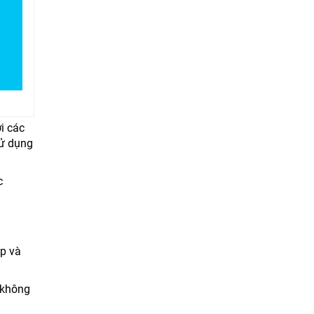
i các
sử dụng
c
ạp và
 không