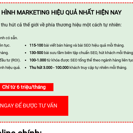
 HÌNH MARKETING HIỆU QUẢ NHẤT HIỆN NAY
hu hút cả thế giới về phía thương hiệu một cách tự nhiên:
ênh có sẵn.
ên tục.
115-100
bài viết bán hàng và bài SEO hiệu quả mỗi tháng.
 hàng.
130-500
bài sưu tầm biên tập chuẩn SEO, hút khách mỗi tháng
đầu tư (ROI).
100-1.000
từ khóa được SEO tổng thể theo ngành hàng liên tụ
nh hiệu quả.
Thu hút 3.000 - 100.000
khách truy cập tự nhiên mỗi tháng.
Chỉ từ 6 triệu/tháng
 NGAY ĐỂ ĐƯỢC TƯ VẤN