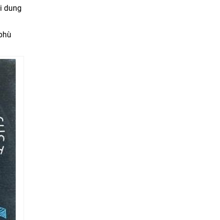
ội dung
 phù