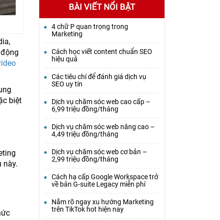
BÀI VIẾT NỔI BẬT
4 chữ P quan trọng trong
Marketing
ia,
 động
Cách học viết content chuẩn SEO
hiệu quả
video
Các tiêu chí để đánh giá dịch vụ
SEO uy tín
cung
ặc biệt
Dịch vụ chăm sóc web cao cấp –
6,99 triệu đồng/tháng
Dịch vụ chăm sóc web nâng cao –
4,49 triệu đồng/tháng
Dịch vụ chăm sóc web cơ bản –
eting
2,99 triệu đồng/tháng
 này.
Cách hạ cấp Google Workspace trở
về bản G-suite Legacy miễn phí
Nắm rõ ngay xu hướng Marketing
trên TikTok hot hiện nay
hức