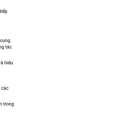
tiếp
 cung
ng tác
và hiệu
 các
m trong