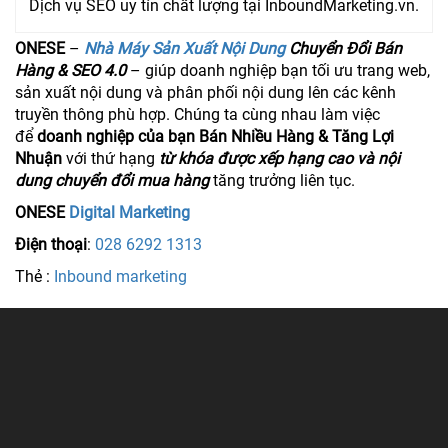
Dịch vụ SEO uy tín chất lượng tại InboundMarketing.vn.
ONESE
–
Nhà Máy Sản Xuất Nội Dung
Chuyển Đổi Bán
Hàng & SEO 4.0
– giúp doanh nghiệp bạn tối ưu trang web,
sản xuất nội dung và phân phối nội dung lên các kênh
truyền thông phù hợp. Chúng ta cùng nhau làm việc
để
doanh nghiệp của bạn Bán Nhiều Hàng & Tăng Lợi
Nhuận
với thứ hạng
từ khóa được xếp hạng cao và nội
dung chuyển đổi mua hàng
tăng trưởng liên tục.
ONESE
Digital Marketing
Điện thoại
:
028 6292 1313
Thẻ :
Inbound marketing