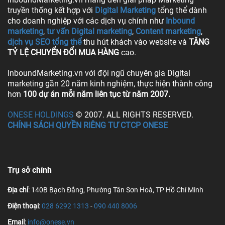
truyền thống kết hợp với
Digital Marketing
tổng thể dành
cho doanh nghiệp với các dịch vụ chính như
Inbound
marketing
,
tư vấn Digital marketing
,
Content marketing
,
dịch vụ SEO tổng thể
thu hút khách vào website và
TĂNG
TỶ LỆ CHUYỂN ĐỔI MUA HÀNG
cao.
InboundMarketing.vn với đội ngũ chuyên gia Digital
marketing gần 20 năm kinh nghiệm, thực hiện thành công
hơn
100 dự án mỗi năm liên tục từ năm 2007.
ONESE HOLDINGS
© 2007. ALL RIGHTS RESERVED.
CHÍNH SÁCH QUYỀN RIÊNG TƯ CTCP ONESE
Trụ sở chính
Địa chỉ
: 140B Bạch Đằng, Phường Tân Sơn Hoà, TP Hồ Chí Minh
Điện thoại
:
028 6292 1313
-
090 440 8006
Email
:
info@onese.vn