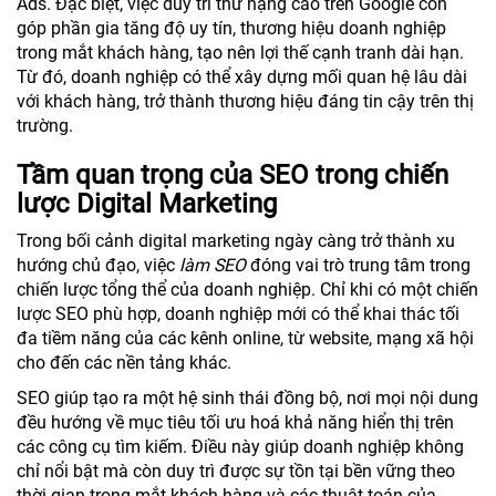
Ads. Đặc biệt, việc duy trì thứ hạng cao trên Google còn
góp phần gia tăng độ uy tín, thương hiệu doanh nghiệp
trong mắt khách hàng, tạo nên lợi thế cạnh tranh dài hạn.
Từ đó, doanh nghiệp có thể xây dựng mối quan hệ lâu dài
với khách hàng, trở thành thương hiệu đáng tin cậy trên thị
trường.
Tầm quan trọng của SEO trong chiến
lược Digital Marketing
Trong bối cảnh digital marketing ngày càng trở thành xu
hướng chủ đạo, việc
làm SEO
đóng vai trò trung tâm trong
chiến lược tổng thể của doanh nghiệp. Chỉ khi có một chiến
lược SEO phù hợp, doanh nghiệp mới có thể khai thác tối
đa tiềm năng của các kênh online, từ website, mạng xã hội
cho đến các nền tảng khác.
SEO giúp tạo ra một hệ sinh thái đồng bộ, nơi mọi nội dung
đều hướng về mục tiêu tối ưu hoá khả năng hiển thị trên
các công cụ tìm kiếm. Điều này giúp doanh nghiệp không
chỉ nổi bật mà còn duy trì được sự tồn tại bền vững theo
thời gian trong mắt khách hàng và các thuật toán của