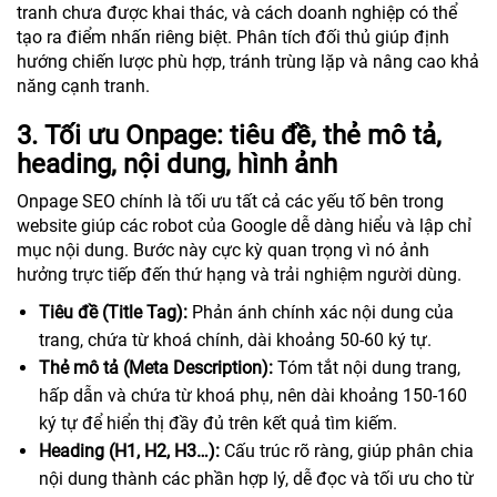
tranh chưa được khai thác, và cách doanh nghiệp có thể
tạo ra điểm nhấn riêng biệt. Phân tích đối thủ giúp định
hướng chiến lược phù hợp, tránh trùng lặp và nâng cao khả
năng cạnh tranh.
3. Tối ưu Onpage: tiêu đề, thẻ mô tả,
heading, nội dung, hình ảnh
Onpage SEO chính là tối ưu tất cả các yếu tố bên trong
website giúp các robot của Google dễ dàng hiểu và lập chỉ
mục nội dung. Bước này cực kỳ quan trọng vì nó ảnh
hưởng trực tiếp đến thứ hạng và trải nghiệm người dùng.
Tiêu đề (Title Tag):
Phản ánh chính xác nội dung của
trang, chứa từ khoá chính, dài khoảng 50-60 ký tự.
Thẻ mô tả (Meta Description):
Tóm tắt nội dung trang,
hấp dẫn và chứa từ khoá phụ, nên dài khoảng 150-160
ký tự để hiển thị đầy đủ trên kết quả tìm kiếm.
Heading (H1, H2, H3…):
Cấu trúc rõ ràng, giúp phân chia
nội dung thành các phần hợp lý, dễ đọc và tối ưu cho từ