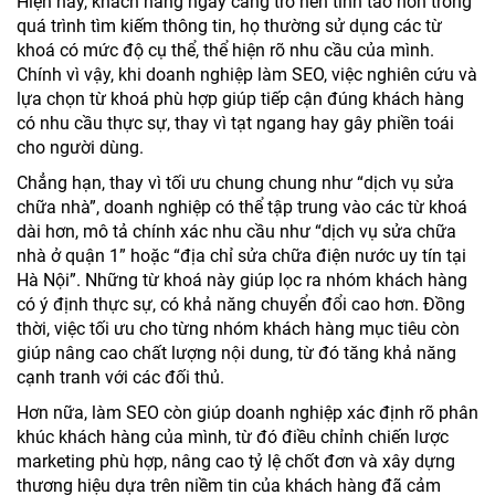
Hiện nay, khách hàng ngày càng trở nên tỉnh táo hơn trong
quá trình tìm kiếm thông tin, họ thường sử dụng các từ
khoá có mức độ cụ thể, thể hiện rõ nhu cầu của mình.
Chính vì vậy, khi doanh nghiệp làm SEO, việc nghiên cứu và
lựa chọn từ khoá phù hợp giúp tiếp cận đúng khách hàng
có nhu cầu thực sự, thay vì tạt ngang hay gây phiền toái
cho người dùng.
Chẳng hạn, thay vì tối ưu chung chung như “dịch vụ sửa
chữa nhà”, doanh nghiệp có thể tập trung vào các từ khoá
dài hơn, mô tả chính xác nhu cầu như “dịch vụ sửa chữa
nhà ở quận 1” hoặc “địa chỉ sửa chữa điện nước uy tín tại
Hà Nội”. Những từ khoá này giúp lọc ra nhóm khách hàng
có ý định thực sự, có khả năng chuyển đổi cao hơn. Đồng
thời, việc tối ưu cho từng nhóm khách hàng mục tiêu còn
giúp nâng cao chất lượng nội dung, từ đó tăng khả năng
cạnh tranh với các đối thủ.
Hơn nữa, làm SEO còn giúp doanh nghiệp xác định rõ phân
khúc khách hàng của mình, từ đó điều chỉnh chiến lược
marketing phù hợp, nâng cao tỷ lệ chốt đơn và xây dựng
thương hiệu dựa trên niềm tin của khách hàng đã cảm