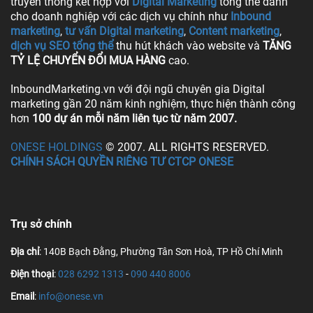
truyền thống kết hợp với
Digital Marketing
tổng thể dành
cho doanh nghiệp với các dịch vụ chính như
Inbound
marketing
,
tư vấn Digital marketing
,
Content marketing
,
dịch vụ SEO tổng thể
thu hút khách vào website và
TĂNG
TỶ LỆ CHUYỂN ĐỔI MUA HÀNG
cao.
InboundMarketing.vn với đội ngũ chuyên gia Digital
marketing gần 20 năm kinh nghiệm, thực hiện thành công
hơn
100 dự án mỗi năm liên tục từ năm 2007.
ONESE HOLDINGS
© 2007. ALL RIGHTS RESERVED.
CHÍNH SÁCH QUYỀN RIÊNG TƯ CTCP ONESE
Trụ sở chính
Địa chỉ
: 140B Bạch Đằng, Phường Tân Sơn Hoà, TP Hồ Chí Minh
Điện thoại
:
028 6292 1313
-
090 440 8006
Email
:
info@onese.vn