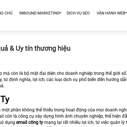
NG CHỦ
INBOUND MARKETING
DỊCH VỤ SEO
VẬN HÀNH WEB
quả & Uy tín thương hiệu
p mà còn là bộ mặt đại diện cho doanh nghiệp trong thế giới số.
y, từ định nghĩa, lợi ích, các loại dịch vụ phổ biến đến hướng dẫ
uả.
 Ty
nh một phần không thể thiếu trong hoạt động của mọi doanh ngh
mail còn là công cụ xây dựng hình ảnh chuyên nghiệp, thể hiện đ
 sử dụng
email công ty
mang lại rất nhiều lợi ích, từ việc quản lý