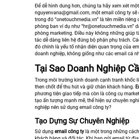
Để dễ hình dung hơn, chúng ta hãy xem xét một 
nguyenvana@gmail.com, một email công ty sẽ
trong đó “onetouchmedia.vn” là tên miền riêng
phòng ban ví dụ như “hr@onetouchmedia.vn” d
phòng marketing. Điều này không những giúp tă
tác dễ dàng liên hệ đúng bộ phận phụ trách. C
đó chính là yếu tố nhận diện quan trọng của em
doanh nghiệp, không giống như các email cá nhân
Tại Sao Doanh Nghiệp Cầ
Trong môi trường kinh doanh cạnh tranh khốc liệ
then chốt để thu hút và giữ chân khách hàng.
E
phương tiện giao tiếp mà còn là công cụ market
tạo ấn tượng mạnh mẽ, thể hiện sự chuyên nghi
nghiệp nên sử dụng email công ty?
Tạo Dựng Sự Chuyên Nghiệp
Sử dụng
email công ty
là một trong những cách
khách hàng và đối tác. Khi bạn gửi email từ đị