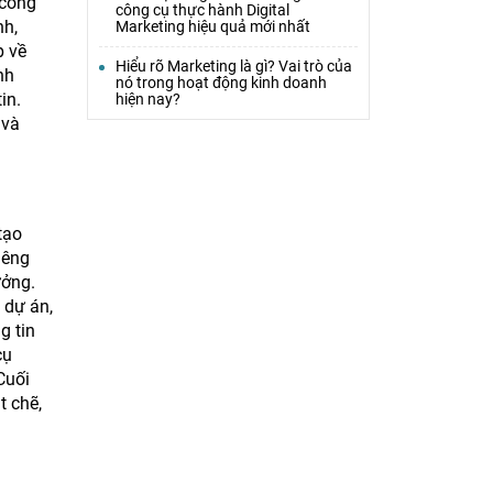
 công
công cụ thực hành Digital
nh,
Marketing hiệu quả mới nhất
p về
Hiểu rõ Marketing là gì? Vai trò của
nh
nó trong hoạt động kinh doanh
in.
hiện nay?
 và
tạo
iêng
ưởng.
 dự án,
g tin
cụ
Cuối
t chẽ,