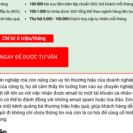
 hàng.
130-500
bài sưu tầm biên tập chuẩn SEO, hút khách mỗi tháng
đầu tư (ROI).
100-1.000
từ khóa được SEO tổng thể theo ngành hàng liên tụ
nh hiệu quả.
Thu hút 3.000 - 100.000
khách truy cập tự nhiên mỗi tháng.
Chỉ từ 6 triệu/tháng
 NGAY ĐỂ ĐƯỢC TƯ VẤN
n nghiệp mà còn nâng cao uy tín thương hiệu của doanh nghiệ
của công ty, họ sẽ cảm thấy tin tưởng hơn vào sự chuyên nghiệ
t rất lớn so với việc nhận được email từ một tài khoản cá nhân
khi có thể bị đánh đồng với những email spam hoặc lừa đảo. Em
 là một kênh quảng bá thương hiệu hiệu quả, giúp khách hàng d
ửi đi không chỉ chứa thông tin mà còn là cơ hội để củng cố hì
àng.
ệp