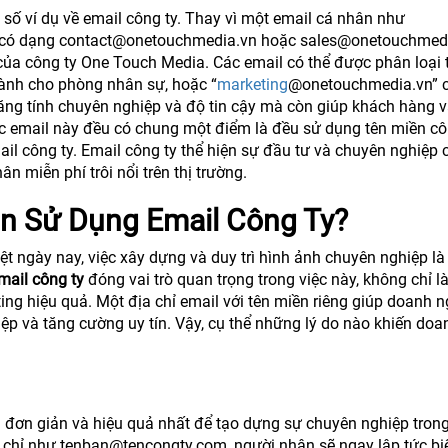
số ví dụ về email công ty. Thay vì một email cá nhân như
 có dạng contact@onetouchmedia.vn hoặc sales@onetouchmedi
 của công ty One Touch Media. Các email có thể được phân loại 
ành cho phòng nhân sự, hoặc “
marketing
@onetouchmedia.vn” 
ng tính chuyên nghiệp và độ tin cậy mà còn giúp khách hàng v
ác email này đều có chung một điểm là đều sử dụng tên miền côn
ail công ty. Email công ty thể hiện sự đầu tư và chuyên nghiệp 
 miễn phí trôi nổi trên thị trường.
n Sử Dụng Email Công Ty?
t ngày nay, việc xây dựng và duy trì hình ảnh chuyên nghiệp là
mail công ty
đóng vai trò quan trọng trong việc này, không chỉ l
ing hiệu quả. Một địa chỉ email với tên miền riêng giúp doanh 
ệp và tăng cường uy tín. Vậy, cụ thể những lý do nào khiến doa
 đơn giản và hiệu quả nhất để tạo dựng sự chuyên nghiệp tron
a chỉ như tenban@tencongty.com, người nhận sẽ ngay lập tức bi