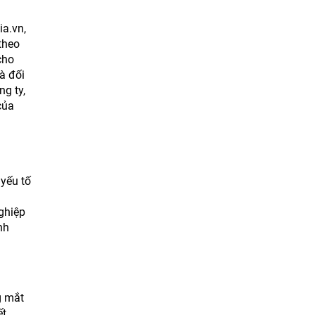
a.vn,
theo
cho
à đối
g ty,
của
 yếu tố
à
nghiệp
nh
g mắt
ết