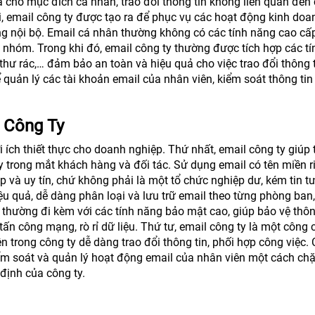
 cho mục đích cá nhân, trao đổi thông tin không liên quan đến
i, email công ty được tạo ra để phục vụ các hoạt động kinh doa
ông nội bộ. Email cá nhân thường không có các tính năng cao cấ
c nhóm. Trong khi đó, email công ty thường được tích hợp các tí
ư rác,… đảm bảo an toàn và hiệu quả cho việc trao đổi thông t
ể quản lý các tài khoản email của nhân viên, kiểm soát thông tin
l Công Ty
i ích thiết thực cho doanh nghiệp. Thứ nhất, email công ty giúp 
y trong mắt khách hàng và đối tác. Sử dụng email có tên miền r
và uy tín, chứ không phải là một tổ chức nghiệp dư, kém tin t
iệu quả, dễ dàng phân loại và lưu trữ email theo từng phòng ban,
thường đi kèm với các tính năng bảo mật cao, giúp bảo vệ thôn
ấn công mạng, rò rỉ dữ liệu. Thứ tư, email công ty là một công 
n trong công ty dễ dàng trao đổi thông tin, phối hợp công việc. 
iểm soát và quản lý hoạt động email của nhân viên một cách chặ
định của công ty.