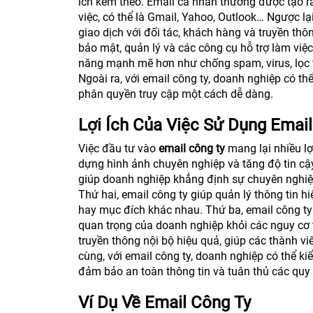
ích kèm theo. Email cá nhân thường được tạo ra
việc, có thể là Gmail, Yahoo, Outlook… Ngược lạ
giao dịch với đối tác, khách hàng và truyền th
bảo mật, quản lý và các công cụ hỗ trợ làm việ
năng mạnh mẽ hơn như chống spam, virus, lọc th
Ngoài ra, với email công ty, doanh nghiệp có th
phân quyền truy cập một cách dễ dàng.
Lợi Ích Của Việc Sử Dụng Emai
Việc đầu tư vào
email công ty
mang lại nhiều lợ
dựng hình ảnh chuyên nghiệp và tăng độ tin cậ
giúp doanh nghiệp khẳng định sự chuyên nghiệp 
Thứ hai, email công ty giúp quản lý thông tin h
hay mục đích khác nhau. Thứ ba, email công ty 
quan trọng của doanh nghiệp khỏi các nguy cơ t
truyền thông nội bộ hiệu quả, giúp các thành viê
cùng, với email công ty, doanh nghiệp có thể k
đảm bảo an toàn thông tin và tuân thủ các quy 
Ví Dụ Về Email Công Ty