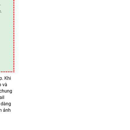
.
c.
p. Khi
p và
 chung
ail
ễ dàng
nh ảnh