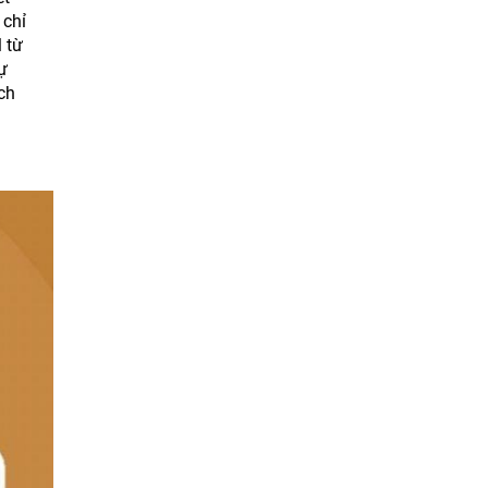
 chỉ
 từ
ự
ch