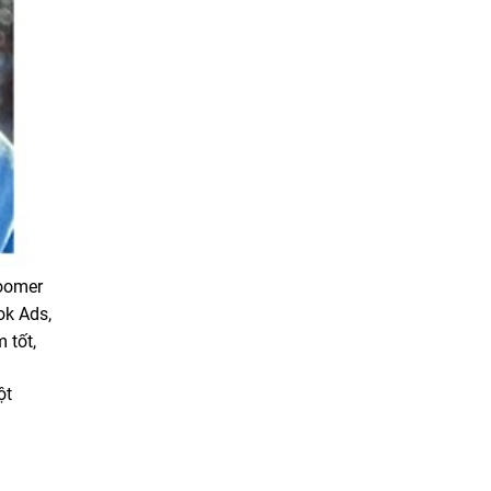
Loomer
ok Ads,
 tốt,
ột