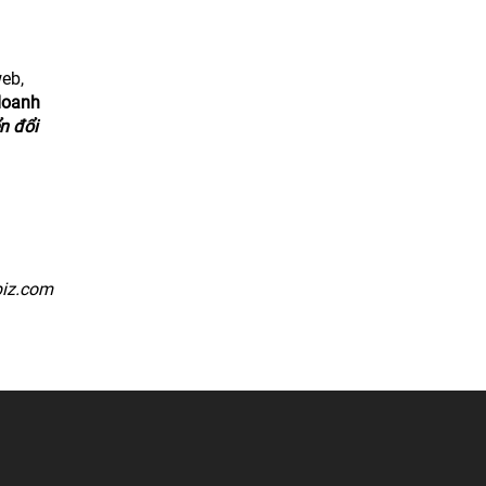
eb,
doanh
n đổi
iz.com