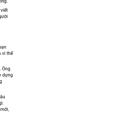
ing.
viết
gười
 bạn
 vì thế
. Ông
ây dựng
g
câu
ì.
 mới,