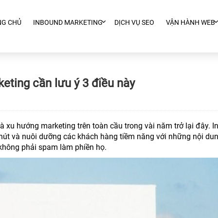
NG CHỦ
INBOUND MARKETING
DỊCH VỤ SEO
VẬN HÀNH WEB
ting cần lưu ý 3 điều này
à xu hướng marketing trên toàn cầu trong vài năm trở lại đây. 
hút và nuôi dưỡng các khách hàng tiềm năng với những nội du
 không phải spam làm phiền họ.