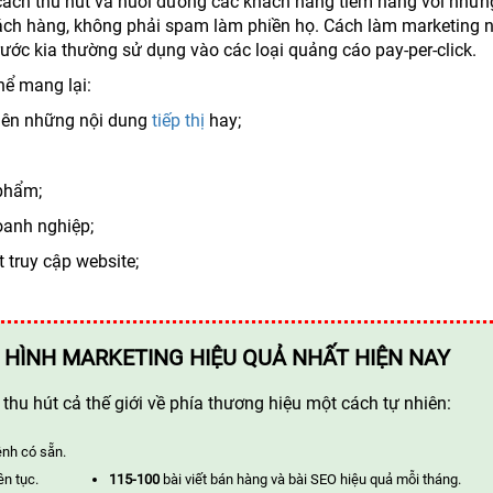
ách thu hút và nuôi dưỡng các khách hàng tiềm năng với nhữn
hách hàng, không phải spam làm phiền họ. Cách làm marketing 
rước kia thường sử dụng vào các loại quảng cáo pay-per-click.
hể mang lại:
 nên những nội dung
tiếp thị
hay;
phẩm;
oanh nghiệp;
 truy cập website;
 HÌNH MARKETING HIỆU QUẢ NHẤT HIỆN NAY
hu hút cả thế giới về phía thương hiệu một cách tự nhiên:
ênh có sẵn.
ên tục.
115-100
bài viết bán hàng và bài SEO hiệu quả mỗi tháng.