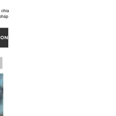
 chia
 pháp