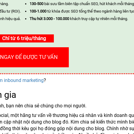
 hàng.
130-500
bài sưu tầm biên tập chuẩn SEO, hút khách mỗi tháng
đầu tư (ROI).
100-1.000
từ khóa được SEO tổng thể theo ngành hàng liên tụ
nh hiệu quả.
Thu hút 3.000 - 100.000
khách truy cập tự nhiên mỗi tháng.
Chỉ từ 6 triệu/tháng
 NGAY ĐỂ ĐƯỢC TƯ VẤN
m inbound marketing
?
 gia
mình, bạn nên chia sẻ chúng cho mọi người.
cial, một hãng tư vấn về thương hiệu cá nhân và kinh doanh q
 cập nhật nội dung cho blog đó. Kim chia sẻ kiến thức mình bi
c, đồng thời kêu gọi họ đóng góp nội dung cho blog. Chính nhờ s