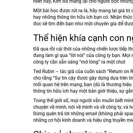
hiến này, Kim đã mang lại cho người đọc những
Một bài học được rút ra là, hãy mang lại giá tr
hay những thông tin hữu ích bạn có. Nhận thức
đọc sẽ tìm đến bạn như một chuyên gia để được
Thể hiện khía cạnh con n
Đã qua rồi cái thời của những chiến lược tiếp t
đang làm gì qua “lời nói” của công ty bạn. Mọi 
công ty cần sẵn sàng “mở lòng” ra một chút
Ted Rubin – tác giả của cuốn sách “Return on R
cho rằng “Sự tin cậy được gây dựng dựa trên tí
mối quan hệ trên mạng, bạn (dù là thương hiệu 
thông tin hữu ích hay một bản giới thiệu, sự gắn
Trong thế giới số, mọi người vẫn muốn biết mìn
chuyện về mình, nói về mình và về công ty, và hỏ
Đừng quên trả lời những email (không phải spam
những cơ hội kinh doanh và hiệu ứng truyền mi