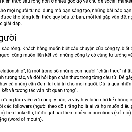
 kiến thức sâu rộng hơn ở nhiều góc độ về chủ đề social market
ị cho mọi người từ nội dung mà bạn sáng tạo, những bài báo bạn 
 được kho tàng kiến thức quý báu từ bạn, mỗi khi gặp vấn đề, n
 giải đáp.
gười
hị sáo rỗng. Khách hàng muốn biết câu chuyện của công ty, biết
người cũng muốn liên kết với những công ty có cùng tư tưởng và
elationship”, là một trong số những con người “chân thực” nhất
nh tương tác, và đòi hỏi bạn chân thực trong từng câu từ. Để g
hay cá nhân) cần đem lại giá trị cho mọi người. Dù là qua nhữn
 kết và tương tác vẫn rất quan trọng”.
h đang làm việc với công ty nào, vì vậy hãy luôn nhớ kể những 
i các followers (người theo dõi) rằng họ là ai và họ muốn điều g
) trên LinkedIn, từ đó gặt hái thêm nhiều connections (kết nối)
ệng (word of mouth).