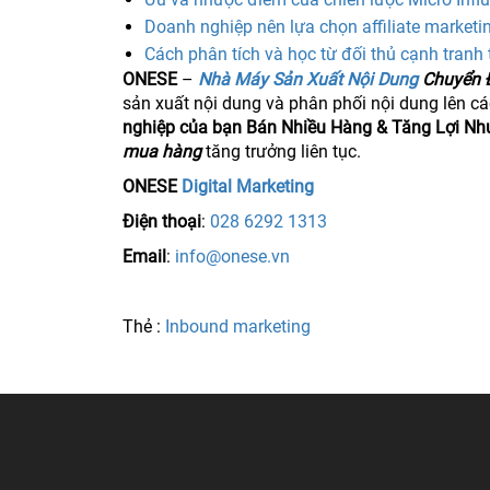
Doanh nghiệp nên lựa chọn affiliate marketin
Cách phân tích và học từ đối thủ cạnh tranh 
ONESE
–
Nhà Máy Sản Xuất Nội Dung
Chuyển 
sản xuất nội dung và phân phối nội dung lên c
nghiệp của bạn Bán Nhiều Hàng & Tăng Lợi Nh
mua hàng
tăng trưởng liên tục.
ONESE
Digital Marketing
Điện thoại
:
028 6292 1313
Email
:
info@onese.vn
Thẻ :
Inbound marketing