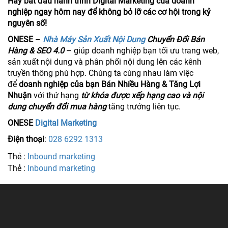
Hãy bắt đầu hành trình Digital Marketing của doanh
nghiệp ngay hôm nay để không bỏ lỡ các cơ hội trong kỷ
nguyên số!
ONESE
–
Nhà Máy Sản Xuất Nội Dung
Chuyển Đổi Bán
Hàng & SEO 4.0
– giúp doanh nghiệp bạn tối ưu trang web,
sản xuất nội dung và phân phối nội dung lên các kênh
truyền thông phù hợp. Chúng ta cùng nhau làm việc
để
doanh nghiệp của bạn Bán Nhiều Hàng & Tăng Lợi
Nhuận
với thứ hạng
từ khóa được xếp hạng cao và nội
dung chuyển đổi mua hàng
tăng trưởng liên tục.
ONESE
Digital Marketing
Điện thoại
:
028 6292 1313
Thẻ :
Inbound marketing
Thẻ :
Inbound marketing