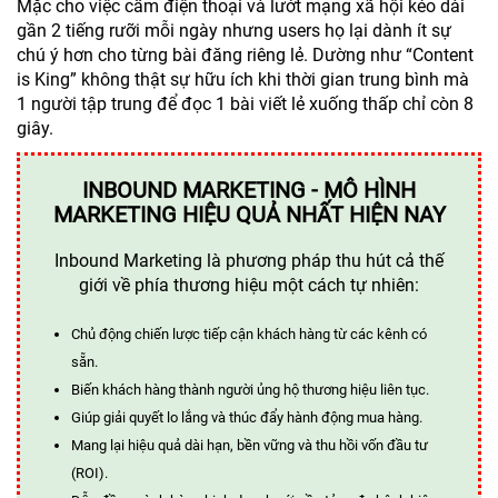
Mặc cho việc cầm điện thoại và lướt mạng xã hội kéo dài
gần 2 tiếng rưỡi mỗi ngày nhưng users họ lại dành ít sự
chú ý hơn cho từng bài đăng riêng lẻ. Dường như “Content
is King” không thật sự hữu ích khi thời gian trung bình mà
1 người tập trung để đọc 1 bài viết lẻ xuống thấp chỉ còn 8
giây.
INBOUND MARKETING - MÔ HÌNH
MARKETING HIỆU QUẢ NHẤT HIỆN NAY
Inbound Marketing là phương pháp thu hút cả thế
giới về phía thương hiệu một cách tự nhiên:
Chủ động chiến lược tiếp cận khách hàng từ các kênh có
sẵn.
Biến khách hàng thành người ủng hộ thương hiệu liên tục.
Giúp giải quyết lo lắng và thúc đẩy hành động mua hàng.
Mang lại hiệu quả dài hạn, bền vững và thu hồi vốn đầu tư
(ROI).