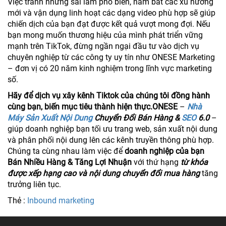
Việc tránh những sai lầm phổ biến, nắm bắt các xu hướng
mới và vận dụng linh hoạt các dạng video phù hợp sẽ giúp
chiến dịch của bạn đạt được kết quả vượt mong đợi. Nếu
bạn mong muốn thương hiệu của mình phát triển vững
mạnh trên TikTok, đừng ngần ngại đầu tư vào dịch vụ
chuyên nghiệp từ các công ty uy tín như ONESE Marketing
– đơn vị có 20 năm kinh nghiệm trong lĩnh vực marketing
số.
Hãy để dịch vụ xây kênh Tiktok của chúng tôi đồng hành
cùng bạn, biến mục tiêu thành hiện thực.
ONESE
–
Nhà
Máy Sản Xuất Nội Dung
Chuyển Đổi Bán Hàng &
SEO
6.0
–
giúp doanh nghiệp bạn tối ưu trang web, sản xuất nội dung
và phân phối nội dung lên các kênh truyền thông phù hợp.
Chúng ta cùng nhau làm việc để
doanh nghiệp của bạn
Bán Nhiều Hàng & Tăng Lợi Nhuận
với thứ hạng
từ khóa
được xếp hạng cao và nội dung chuyển đổi mua hàng
tăng
trưởng liên tục.
Thẻ :
Inbound marketing