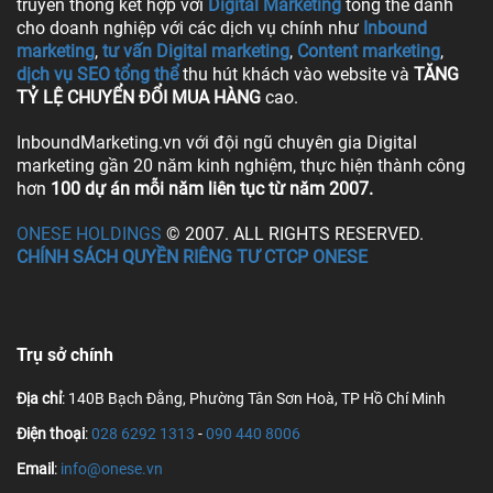
truyền thống kết hợp với
Digital Marketing
tổng thể dành
cho doanh nghiệp với các dịch vụ chính như
Inbound
marketing
,
tư vấn Digital marketing
,
Content marketing
,
dịch vụ SEO tổng thể
thu hút khách vào website và
TĂNG
TỶ LỆ CHUYỂN ĐỔI MUA HÀNG
cao.
InboundMarketing.vn với đội ngũ chuyên gia Digital
marketing gần 20 năm kinh nghiệm, thực hiện thành công
hơn
100 dự án mỗi năm liên tục từ năm 2007.
ONESE HOLDINGS
© 2007. ALL RIGHTS RESERVED.
CHÍNH SÁCH QUYỀN RIÊNG TƯ CTCP ONESE
Trụ sở chính
Địa chỉ
: 140B Bạch Đằng, Phường Tân Sơn Hoà, TP Hồ Chí Minh
Điện thoại
:
028 6292 1313
-
090 440 8006
Email
:
info@onese.vn