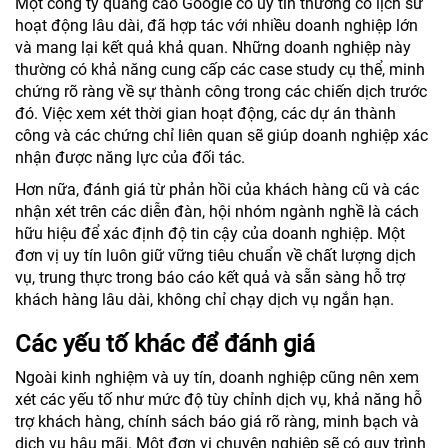
Một công ty quảng cáo Google có uy tín thường có lịch sử
hoạt động lâu dài, đã hợp tác với nhiều doanh nghiệp lớn
và mang lại kết quả khả quan. Những doanh nghiệp này
thường có khả năng cung cấp các case study cụ thể, minh
chứng rõ ràng về sự thành công trong các chiến dịch trước
đó. Việc xem xét thời gian hoạt động, các dự án thành
công và các chứng chỉ liên quan sẽ giúp doanh nghiệp xác
nhận được năng lực của đối tác.
Hơn nữa, đánh giá từ phản hồi của khách hàng cũ và các
nhận xét trên các diễn đàn, hội nhóm ngành nghề là cách
hữu hiệu để xác định độ tin cậy của doanh nghiệp. Một
đơn vị uy tín luôn giữ vững tiêu chuẩn về chất lượng dịch
vụ, trung thực trong báo cáo kết quả và sẵn sàng hỗ trợ
khách hàng lâu dài, không chỉ chạy dịch vụ ngắn hạn.
Các yếu tố khác để đánh giá
Ngoài kinh nghiệm và uy tín, doanh nghiệp cũng nên xem
xét các yếu tố như mức độ tùy chỉnh dịch vụ, khả năng hỗ
trợ khách hàng, chính sách báo giá rõ ràng, minh bạch và
dịch vụ hậu mãi. Một đơn vị chuyên nghiệp sẽ có quy trình