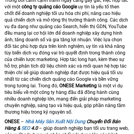
Trong bối cảnh cạnh tranh ngày càng gay gắt, việc hợp tác
với một
công ty quảng cáo Google
uy tín là yếu tố then
chốt để doanh nghiệp tối ưu hóa chi phí, nâng cao hiệu
quả chiến dịch và mở rộng thị trường thành công. Các dịch
vụ đa dạng như quảng cáo Search, hiển thị GDN, YouTube
đều mang lại cơ hội lớn để doanh nghiệp xây dựng hình
ảnh, tăng doanh số và gia tăng lợi nhuận. Việc lựa chọn
đối tác phù hợp dựa trên kinh nghiệm, uy tín và khả năng
tùy biến dịch vụ đóng vai trò quyết định trong thành công
của chiến lược marketing. Hợp tác long hạn, kèm theo sự
hỗ trợ, phân tích dữ liệu chính xác và mối quan hệ hợp tác
thiện chí sẽ giúp doanh nghiệp đạt được hiệu quả tối ưu
nhất từ các chiến dịch quảng cáo Google và bền vững
trong tương lai. Trong đó,
ONESE Marketing
là một ví dụ
tiêu biểu về một công ty hàng đầu đã đồng hành cùng
nhiều doanh nghiệp lớn, mang đến giải pháp marketing
chuyên nghiệp, sáng tạo và hiệu quả, góp phần nâng tầm
thương hiệu trong kỷ nguyên số.
ONESE
–
Nhà Máy Sản Xuất Nội Dung
Chuyển Đổi Bán
Hàng &
SEO
4.0
– giúp doanh nghiệp bạn tối ưu trang web,