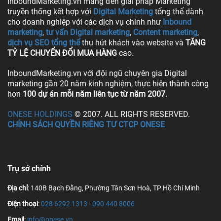
InboundMarketing.vn mang đến giải pháp Marketing
truyền thống kết hợp với
Digital Marketing
tổng thể dành
cho doanh nghiệp với các dịch vụ chính như
Inbound
marketing
,
tư vấn Digital marketing
,
Content marketing
,
dịch vụ SEO tổng thể
thu hút khách vào website và
TĂNG
TỶ LỆ CHUYỂN ĐỔI MUA HÀNG
cao.
InboundMarketing.vn với đội ngũ chuyên gia Digital
marketing gần 20 năm kinh nghiệm, thực hiện thành công
hơn
100 dự án mỗi năm liên tục từ năm 2007.
ONESE HOLDINGS
© 2007. ALL RIGHTS RESERVED.
CHÍNH SÁCH QUYỀN RIÊNG TƯ CTCP ONESE
Trụ sở chính
Địa chỉ
: 140B Bạch Đằng, Phường Tân Sơn Hoà, TP Hồ Chí Minh
Điện thoại
:
028 6292 1313
-
090 440 8006
Email
:
info@onese.vn