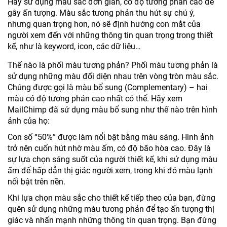
Hãy sử dụng màu sắc đơn giản, có độ tương phản cao để
gây ấn tượng. Màu sắc tương phản thu hút sự chú ý,
nhưng quan trọng hơn, nó sẽ định hướng con mắt của
người xem đến với những thông tin quan trọng trong thiết
kế, như là keyword, icon, các dữ liệu…
Thế nào là phối màu tương phản? Phối màu tương phản là
sử dụng những màu đối diện nhau trên vòng tròn màu sắc.
Chúng được gọi là màu bổ sung (Complementary) – hai
màu có độ tương phản cao nhất có thể. Hãy xem
MailChimp đã sử dụng màu bổ sung như thế nào trên hình
ảnh của họ:
Con số “50%” được làm nổi bật bằng màu sáng. Hình ảnh
trở nên cuốn hút nhờ màu ấm, có độ bão hòa cao. Đây là
sự lựa chọn sáng suốt của người thiết kế, khi sử dụng màu
ấm để hấp dẫn thị giác người xem, trong khi đó màu lạnh
nổi bật trên nền.
Khi lựa chọn màu sắc cho thiết kế tiếp theo của bạn, đừng
quên sử dụng những màu tương phản để tạo ấn tượng thị
giác và nhấn mạnh những thông tin quan trọng. Bạn đừng