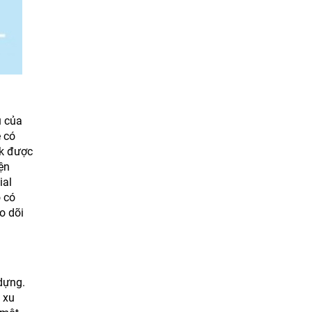
ụ của
 có
ok được
ện
ial
 có
o dõi
dựng.
 xu