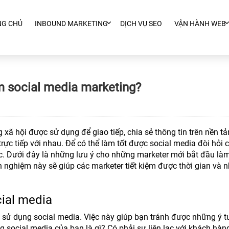
NG CHỦ
INBOUND MARKETING
DỊCH VỤ SEO
VẬN HÀNH WEB
àm social media marketing?
xã hội được sử dụng để giao tiếp, chia sẻ thông tin trên nền t
trực tiếp với nhau. Để có thể làm tốt được social media đòi hỏi 
ức. Dưới đây là những lưu ý cho những marketer mới bắt đầu là
h nghiệm này sẽ giúp các marketer tiết kiệm được thời gian và 
cial media
h sử dụng social media. Việc này giúp bạn tránh được những ý 
g social media của bạn là gì? Có phải sự liên lạc với khách hàng