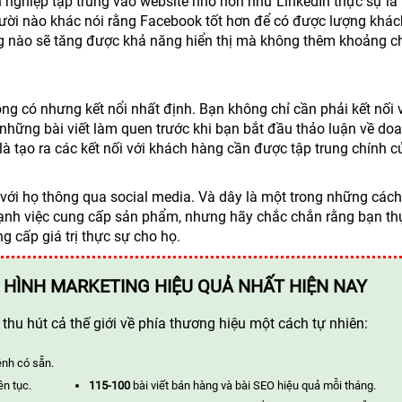
h nghiệp tập trung vào website nhỏ hơn như LinkedIn thực sự là
gười nào khác nói rằng Facebook tốt hơn để có được lượng khá
g nào sẽ tăng được khả năng hiển thị mà không thêm khoảng ch
g có nhưng kết nổi nhất định. Bạn không chỉ cần phải kết nối 
những bài viết làm quen trước khi bạn bắt đầu thảo luận về do
 tạo ra các kết nối với khách hàng cần được tập trung chính c
 với họ thông qua social media. Và dây là một trong những các
mạnh việc cung cấp sản phẩm, nhưng hãy chắc chắn rằng bạn th
 cấp giá trị thực sự cho họ.
 HÌNH MARKETING HIỆU QUẢ NHẤT HIỆN NAY
hu hút cả thế giới về phía thương hiệu một cách tự nhiên:
ênh có sẵn.
ên tục.
115-100
bài viết bán hàng và bài SEO hiệu quả mỗi tháng.