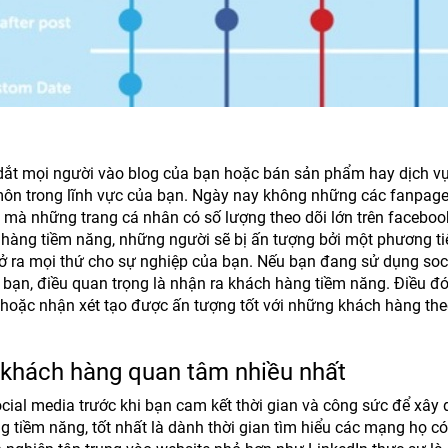
 dắt mọi người vào blog của bạn hoặc bán sản phẩm hay dịch v
 môn trong lĩnh vực của bạn. Ngày nay không những các fanpage
ý mà những trang cá nhân có số lượng theo dõi lớn trên facebo
h hàng tiềm năng, những người sẽ bị ấn tượng bởi một phương ti
mở ra mọi thứ cho sự nghiệp của bạn. Nếu bạn đang sử dụng soc
ạn, điều quan trọng là nhận ra khách hàng tiềm năng. Điều đó
ết hoặc nhận xét tạo được ấn tượng tốt với những khách hàng the
 khách hàng quan tâm nhiều nhất
cial media trước khi bạn cam kết thời gian và công sức để xây 
 tiềm năng, tốt nhất là dành thời gian tìm hiểu các mạng họ có