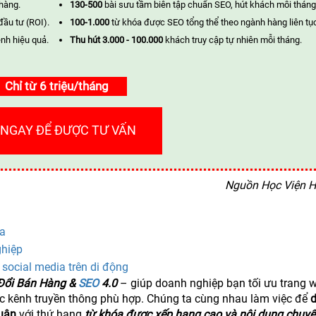
 hàng.
130-500
bài sưu tầm biên tập chuẩn SEO, hút khách mỗi tháng
đầu tư (ROI).
100-1.000
từ khóa được SEO tổng thể theo ngành hàng liên tụ
nh hiệu quả.
Thu hút 3.000 - 100.000
khách truy cập tự nhiên mỗi tháng.
Chỉ từ 6 triệu/tháng
 NGAY ĐỂ ĐƯỢC TƯ VẤN
Nguồn Học Viện H
ia
ghiệp
 social media trên di động
Đổi Bán Hàng &
SEO
4.0
– giúp doanh nghiệp bạn tối ưu trang w
ác kênh truyền thông phù hợp. Chúng ta cùng nhau làm việc để
uận
với thứ hạng
từ khóa được xếp hạng cao và nội dung chuyể