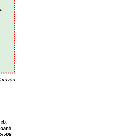
.
c.
aravan
eb,
doanh
n đổi