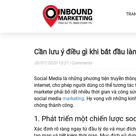
TRA
Cần lưu ý điều gì khi bắt đầu l
20/07/2020
15:21
| Comments
Social Media là những phương tiện truyền thông 
internet, cho phép người dùng có thể tương tác 
marketer phải bỏ rất nhiều thời gian và công s
social media
marketing
. Hy vọng với những kin
chóng thành công.
1. Phát triển một chiến lược so
Xác định rõ ràng ngay từ đầu lý do và mục đíc
lan man và tiết kiệm thời gian. Mục đích sử dụn