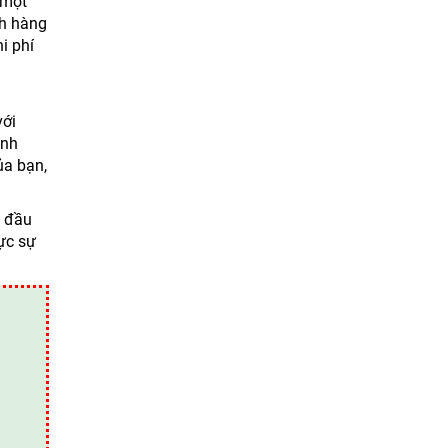
 một
ch hàng
i phí
với
anh
ủa bạn,
h đầu
ực sự