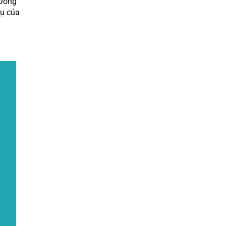
 Đồng
vụ của