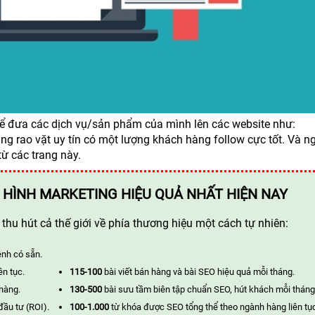
hể đưa các dịch vụ/sản phẩm của mình lên các website như:
 rao vặt uy tín có một lượng khách hàng follow cực tốt. Và n
từ các trang này.
 HÌNH MARKETING HIỆU QUẢ NHẤT HIỆN NAY
hu hút cả thế giới về phía thương hiệu một cách tự nhiên:
ênh có sẵn.
ên tục.
115-100
bài viết bán hàng và bài SEO hiệu quả mỗi tháng.
 hàng.
130-500
bài sưu tầm biên tập chuẩn SEO, hút khách mỗi tháng
đầu tư (ROI).
100-1.000
từ khóa được SEO tổng thể theo ngành hàng liên tụ