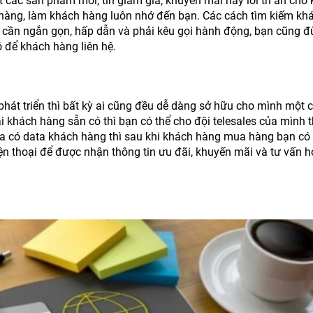
t các sản phẩm mới, tin giảm giá, khuyến mãi hay lời tri ân cho
hàng, làm khách hàng luôn nhớ đến bạn. Các cách tìm kiếm kh
n cần ngắn gọn, hấp dẫn và phải kêu gọi hành động, bạn cũng 
ó để khách hàng liên hệ.
hát triển thì bất kỳ ai cũng đều dễ dàng sở hữu cho mình một c
ại khách hàng sẵn có thì bạn có thể cho đội telesales của mình 
 có data khách hàng thì sau khi khách hàng mua hàng bạn có 
iện thoại để được nhận thông tin ưu đãi, khuyến mãi và tư vấn 