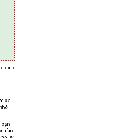
àn miễn
te để
 nhỏ
u bạn
ạn cần
 vào uy