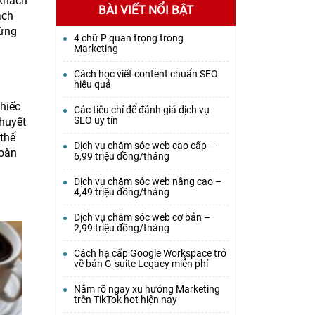
 khách
BÀI VIẾT NỔI BẬT
ách
đừng
4 chữ P quan trọng trong
Marketing
Cách học viết content chuẩn SEO
hiệu quả
hiếc
Các tiêu chí để đánh giá dịch vụ
SEO uy tín
thuyết
thể
Dịch vụ chăm sóc web cao cấp –
hoàn
6,99 triệu đồng/tháng
Dịch vụ chăm sóc web nâng cao –
4,49 triệu đồng/tháng
Dịch vụ chăm sóc web cơ bản –
2,99 triệu đồng/tháng
Cách hạ cấp Google Workspace trở
về bản G-suite Legacy miễn phí
Nắm rõ ngay xu hướng Marketing
trên TikTok hot hiện nay