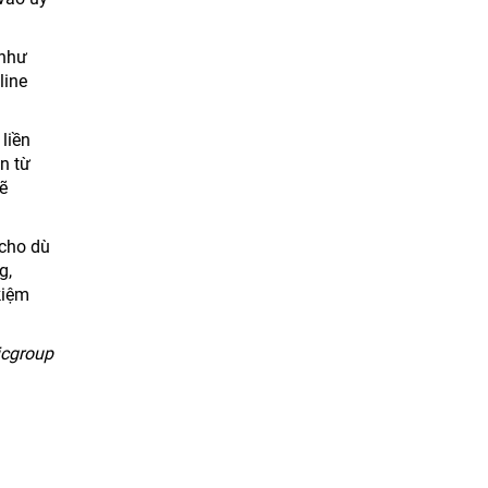
 như
line
liền
n từ
ẽ
 cho dù
g,
kiệm
icgroup