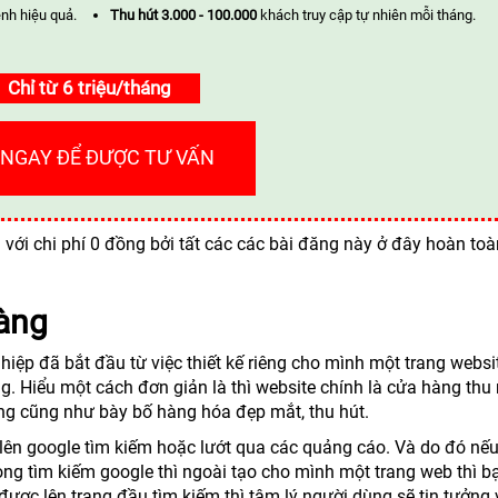
nh hiệu quả.
Thu hút 3.000 - 100.000
khách truy cập tự nhiên mỗi tháng.
Chỉ từ 6 triệu/tháng
 NGAY ĐỂ ĐƯỢC TƯ VẤN
với chi phí 0 đồng bởi tất các các bài đăng này ở đây hoàn to
àng
hiệp đã bắt đầu từ việc thiết kế riêng cho mình một trang websi
. Hiểu một cách đơn giản là thì website chính là cửa hàng thu
àng cũng như bày bố hàng hóa đẹp mắt, thu hút.
ên google tìm kiếm hoặc lướt qua các quảng cáo. Và do đó nế
g tìm kiếm google thì ngoài tạo cho mình một trang web thì b
được lên trang đầu tìm kiếm thì tâm lý người dùng sẽ tin tưởng