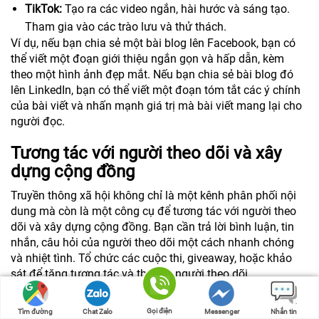
TikTok:
Tạo ra các video ngắn, hài hước và sáng tạo.
Tham gia vào các trào lưu và thử thách.
Ví dụ, nếu bạn chia sẻ một bài blog lên Facebook, bạn có
thể viết một đoạn giới thiệu ngắn gọn và hấp dẫn, kèm
theo một hình ảnh đẹp mắt. Nếu bạn chia sẻ bài blog đó
lên LinkedIn, bạn có thể viết một đoạn tóm tắt các ý chính
của bài viết và nhấn mạnh giá trị mà bài viết mang lại cho
người đọc.
Tương tác với người theo dõi và xây
dựng cộng đồng
Truyền thông xã hội không chỉ là một kênh phân phối nội
dung mà còn là một công cụ để tương tác với người theo
dõi và xây dựng cộng đồng. Bạn cần trả lời bình luận, tin
nhắn, câu hỏi của người theo dõi một cách nhanh chóng
và nhiệt tình. Tổ chức các cuộc thi, giveaway, hoặc khảo
sát để tăng tương tác và thu hút người theo dõi.
Ví dụ, bạn có thể tổ chức một cuộc thi ảnh trên Instagram,
yêu cầu người theo dõi chia sẻ hình ảnh sử dụng sản phẩm
Gọi điện
Tìm đường
Chat Zalo
Messenger
Nhắn tin