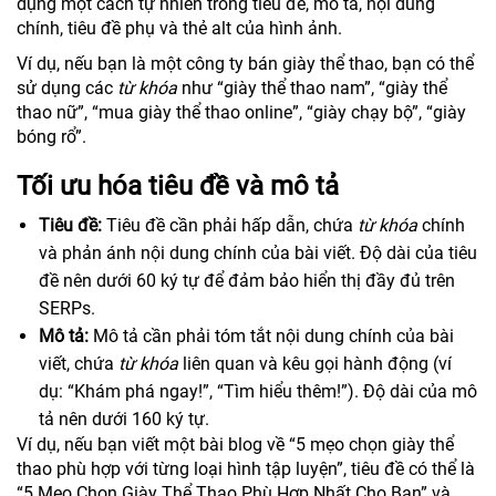
dụng một cách tự nhiên trong tiêu đề, mô tả, nội dung
chính, tiêu đề phụ và thẻ alt của hình ảnh.
Ví dụ, nếu bạn là một công ty bán giày thể thao, bạn có thể
sử dụng các
từ khóa
như “giày thể thao nam”, “giày thể
thao nữ”, “mua giày thể thao online”, “giày chạy bộ”, “giày
bóng rổ”.
Tối ưu hóa tiêu đề và mô tả
Tiêu đề:
Tiêu đề cần phải hấp dẫn, chứa
từ khóa
chính
và phản ánh nội dung chính của bài viết. Độ dài của tiêu
đề nên dưới 60 ký tự để đảm bảo hiển thị đầy đủ trên
SERPs.
Mô tả:
Mô tả cần phải tóm tắt nội dung chính của bài
viết, chứa
từ khóa
liên quan và kêu gọi hành động (ví
dụ: “Khám phá ngay!”, “Tìm hiểu thêm!”). Độ dài của mô
tả nên dưới 160 ký tự.
Ví dụ, nếu bạn viết một bài blog về “5 mẹo chọn giày thể
thao phù hợp với từng loại hình tập luyện”, tiêu đề có thể là
“5 Mẹo Chọn Giày Thể Thao Phù Hợp Nhất Cho Bạn” và