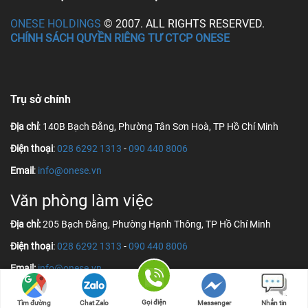
ONESE HOLDINGS
© 2007. ALL RIGHTS RESERVED.
CHÍNH SÁCH QUYỀN RIÊNG TƯ CTCP ONESE
Trụ sở chính
Địa chỉ
: 140B Bạch Đằng, Phường Tân Sơn Hoà, TP Hồ Chí Minh
Điện thoại
:
028 6292 1313
-
090 440 8006
Email
:
info@onese.vn
Văn phòng làm việc
Địa chỉ:
205 Bạch Đằng, Phường Hạnh Thông, TP Hồ Chí Minh
Điện thoại
:
028 6292 1313
-
090 440 8006
Email:
info@onese.vn
Gọi điện
Tìm đường
Chat Zalo
Messenger
Nhắn tin