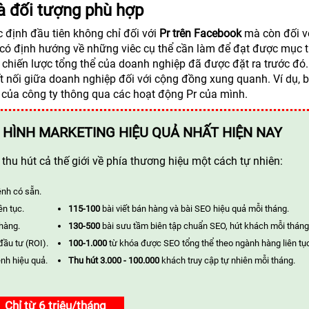
à đối tượng phù hợp
c định đầu tiên không chỉ đối với
Pr trên Facebook
mà còn đối v
 có định hướng về những viêc cụ thể cần làm để đạt được mục t
i chiến lược tổng thể của doanh nghiệp đã được đặt ra trước đó
t nối giữa doanh nghiệp đối với cộng đồng xung quanh. Ví dụ, 
i của công ty thông qua các hoạt động Pr của mình.
 HÌNH MARKETING HIỆU QUẢ NHẤT HIỆN NAY
hu hút cả thế giới về phía thương hiệu một cách tự nhiên:
ênh có sẵn.
ên tục.
115-100
bài viết bán hàng và bài SEO hiệu quả mỗi tháng.
 hàng.
130-500
bài sưu tầm biên tập chuẩn SEO, hút khách mỗi tháng
đầu tư (ROI).
100-1.000
từ khóa được SEO tổng thể theo ngành hàng liên tụ
nh hiệu quả.
Thu hút 3.000 - 100.000
khách truy cập tự nhiên mỗi tháng.
Chỉ từ 6 triệu/tháng