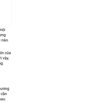
nội
hưng
c nào.
tín của
ì vậy,
ng
thương
 cần
sau: