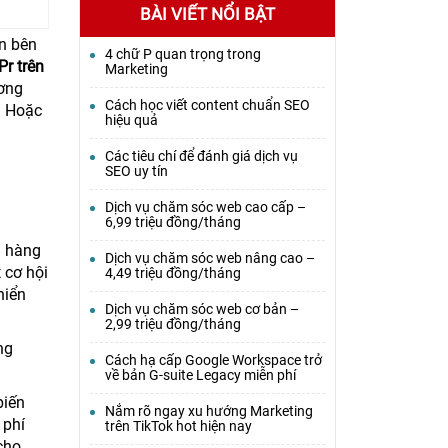
BÀI VIẾT NỔI BẬT
ến bên
4 chữ P quan trọng trong
Pr trên
Marketing
ương
Cách học viết content chuẩn SEO
. Hoặc
hiệu quả
Các tiêu chí để đánh giá dịch vụ
SEO uy tín
Dịch vụ chăm sóc web cao cấp –
6,99 triệu đồng/tháng
n hàng
Dịch vụ chăm sóc web nâng cao –
 cơ hội
4,49 triệu đồng/tháng
hiển
Dịch vụ chăm sóc web cơ bản –
2,99 triệu đồng/tháng
ng
Cách hạ cấp Google Workspace trở
về bản G-suite Legacy miễn phí
biến
Nắm rõ ngay xu hướng Marketing
 phí
trên TikTok hot hiện nay
cho