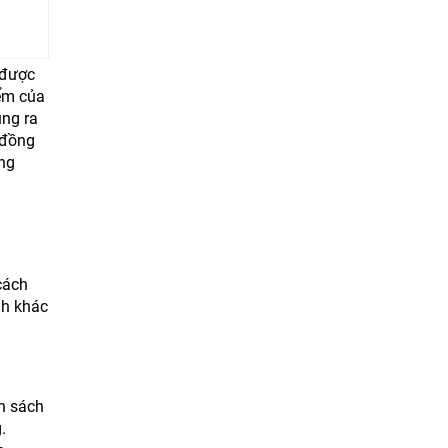
 được
iểm của
ung ra
 đồng
ợng
cách
nh khác
n sách
.