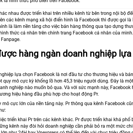
k là hình thức phổ biến trên Facebook.
ác nhau được triển khai trên nhiều kênh từ bên trong nội bộ đ
trên các kênh mạng xã hội điển hình là Facebook thì được gọi là
hính là làm nền tảng cho việc bán hàng thông qua tạo dựng th
 hình thức cá nhân trên chính trang Facebook cá nhân của mình
p Fanpage.
 được hàng ngàn doanh nghiệp lựa
nghiệp lựa chọn Facebook là nơi đầu tư cho thương hiệu và bá
t quy mô cực kỳ khổng lồ hơn 45,3 triệu người dùng. Đây là một
oanh nghiệp nào muốn bỏ qua. Và với sức mạnh này, Facebook 
thương hiệu hàng đầu phù hợp cho hoạt động Pr.
uy mô cực lớn của nền tảng này. Pr thông qua kênh Facebook cũ
hư:
iệc triển khai Pr trên các kênh khác. Pr được triển khai khá phổ 
hững kênh này đòi hỏi doanh nghiệp cần phải bỏ ra một mức chi
o lớn như 24H hay Vnexpress có thể lên đến vài chục triệu đồng 