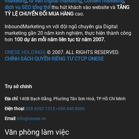
marketing
,
tư vấn Digital marketing
,
Content marketing
,
dịch vụ SEO tổng thể
thu hút khách vào website và
TĂNG
TỶ LỆ CHUYỂN ĐỔI MUA HÀNG
cao.
InboundMarketing.vn với đội ngũ chuyên gia Digital
marketing gần 20 năm kinh nghiệm, thực hiện thành công
hơn
100 dự án mỗi năm liên tục từ năm 2007.
ONESE HOLDINGS
© 2007. ALL RIGHTS RESERVED.
CHÍNH SÁCH QUYỀN RIÊNG TƯ CTCP ONESE
Trụ sở chính
Địa chỉ
: 140B Bạch Đằng, Phường Tân Sơn Hoà, TP Hồ Chí Minh
Điện thoại
:
028 6292 1313
-
090 440 8006
Email
:
info@onese.vn
Văn phòng làm việc