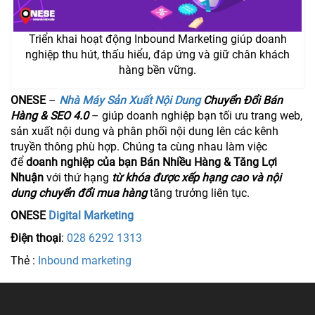
Triển khai hoạt động Inbound Marketing giúp doanh
nghiệp thu hút, thấu hiểu, đáp ứng và giữ chân khách
hàng bền vững.
ONESE
–
Nhà Máy Sản Xuất Nội Dung
Chuyển Đổi Bán
Hàng & SEO 4.0
– giúp doanh nghiệp bạn tối ưu trang web,
sản xuất nội dung và phân phối nội dung lên các kênh
truyền thông phù hợp. Chúng ta cùng nhau làm việc
để
doanh nghiệp của bạn Bán Nhiều Hàng & Tăng Lợi
Nhuận
với thứ hạng
từ khóa được xếp hạng cao và nội
dung chuyển đổi mua hàng
tăng trưởng liên tục.
ONESE
Digital Marketing
Điện thoại
:
028 6292 1313
Thẻ :
Inbound marketing