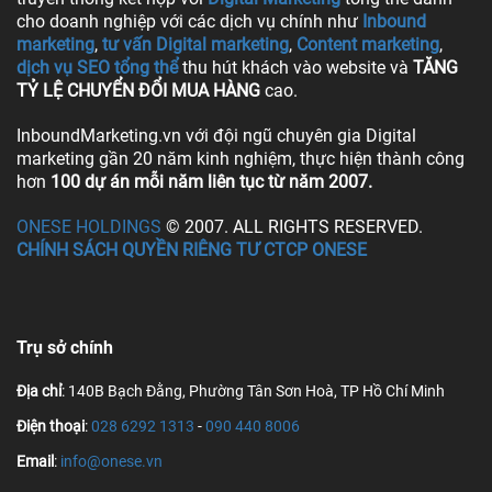
cho doanh nghiệp với các dịch vụ chính như
Inbound
marketing
,
tư vấn Digital marketing
,
Content marketing
,
dịch vụ SEO tổng thể
thu hút khách vào website và
TĂNG
TỶ LỆ CHUYỂN ĐỔI MUA HÀNG
cao.
InboundMarketing.vn với đội ngũ chuyên gia Digital
marketing gần 20 năm kinh nghiệm, thực hiện thành công
hơn
100 dự án mỗi năm liên tục từ năm 2007.
ONESE HOLDINGS
© 2007. ALL RIGHTS RESERVED.
CHÍNH SÁCH QUYỀN RIÊNG TƯ CTCP ONESE
Trụ sở chính
Địa chỉ
: 140B Bạch Đằng, Phường Tân Sơn Hoà, TP Hồ Chí Minh
Điện thoại
:
028 6292 1313
-
090 440 8006
Email
:
info@onese.vn