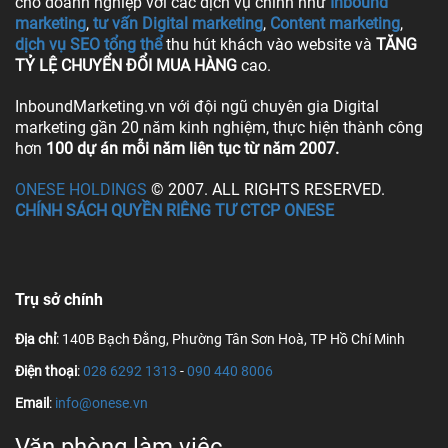
cho doanh nghiệp với các dịch vụ chính như
Inbound
marketing
,
tư vấn Digital marketing
,
Content marketing
,
dịch vụ SEO tổng thể
thu hút khách vào website và
TĂNG
TỶ LỆ CHUYỂN ĐỔI MUA HÀNG
cao.
InboundMarketing.vn với đội ngũ chuyên gia Digital
marketing gần 20 năm kinh nghiệm, thực hiện thành công
hơn
100 dự án mỗi năm liên tục từ năm 2007.
ONESE HOLDINGS
© 2007. ALL RIGHTS RESERVED.
CHÍNH SÁCH QUYỀN RIÊNG TƯ CTCP ONESE
Trụ sở chính
Địa chỉ
: 140B Bạch Đằng, Phường Tân Sơn Hoà, TP Hồ Chí Minh
Điện thoại
:
028 6292 1313
-
090 440 8006
Email
:
info@onese.vn
Văn phòng làm việc