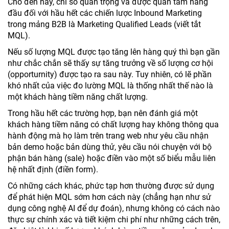
Cho đến nay, chỉ số quan trọng và được quan tâm hàng
đầu đối với hầu hết các chiến lược Inbound Marketing
trong mảng B2B là Marketing Qualified Leads (viết tắt
MQL).
Nếu số lượng MQL được tạo tăng lên hàng quý thì bạn gần
như chắc chắn sẽ thấy sự tăng trưởng về số lượng cơ hội
(opporturnity) được tạo ra sau này. Tuy nhiên, có lẽ phần
khó nhất của việc đo lường MQL là thống nhất thế nào là
một khách hàng tiềm năng chất lượng.
Trong hầu hết các trường hợp, bạn nên đánh giá một
khách hàng tiềm năng có chất lượng hay không thông qua
hành động mà họ làm trên trang web như yêu cầu nhận
bản demo hoặc bản dùng thử, yêu cầu nói chuyện với bộ
phận bán hàng (sale) hoặc điền vào một số biểu mẫu liên
hệ nhất định (điền form).
Có những cách khác, phức tạp hơn thường được sử dụng
để phát hiện MQL sớm hơn cách này (chẳng hạn như sử
dụng công nghệ AI để dự đoán), nhưng không có cách nào
thực sự chính xác và tiết kiệm chi phí như những cách trên,