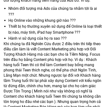
đối tượng khách hàng tiềm năng của Ads đó. Ví dụ:
Nhóm đối tượng mà Ads của chúng ta nhắm tới là ai
???
Họ Online vào những khung giờ nào ???
Thiết bị họ thường xuyên sử dụng để Online là loại thiết
bị nào, máy tính, iPad hay Smartphone ???
Hành vi sử dụng của họ ra sao ???
Khi chúng ta đã Nghiên Cứu được 2 điều trên thì tiếp theo
điều cần làm là viết Content Marketing phù hợp với Đối
Tượng Khách Hàng mà các bạn cho là Tiềm Năng. Focus
trên đầu họ bằng Content phù hợp với họ. Ví dụ : Khách
hàng tuổi Teen thì có thể làm Content bay bổng mang
phong thái Teen thích nghe, có thể pha chút Ngôn Tình,
Lãng Mạn một chút. Nhưng ngược lại đối với Khách hàng
tầm Trung tuổi thì lại phải xây dựng Content với kiểu ngôn
từ đừng đắn, chỉnh chu hơn, mang lại cho họ cảm giác
Được Tôn Trọng ( Mình nói như vậy không có nghĩ là
Content cho khách hàng tuổi Teen thì chúng ta không cần
tôn trọng ho đâu nhé các bạn ). Nhưng quan trọng hơn cả
là Content Marketing Bán Hàng mà các bạn làm vẫn phải