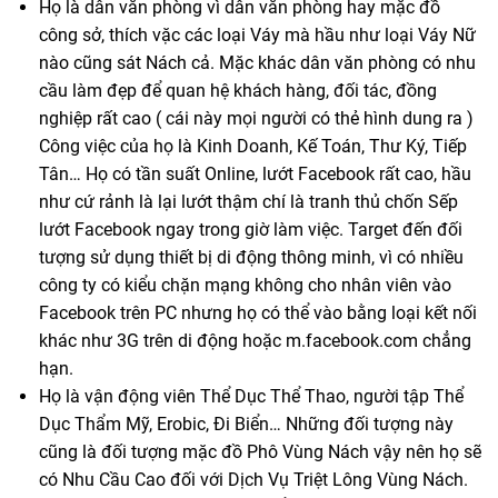
Họ là dân văn phòng vì dân văn phòng hay mặc đồ
công sở, thích vặc các loại Váy mà hầu như loại Váy Nữ
nào cũng sát Nách cả. Mặc khác dân văn phòng có nhu
cầu làm đẹp để quan hệ khách hàng, đối tác, đồng
nghiệp rất cao ( cái này mọi người có thẻ hình dung ra )
Công việc của họ là Kinh Doanh, Kế Toán, Thư Ký, Tiếp
Tân… Họ có tần suất Online, lướt Facebook rất cao, hầu
như cứ rảnh là lại lướt thậm chí là tranh thủ chốn Sếp
lướt Facebook ngay trong giờ làm việc. Target đến đối
tượng sử dụng thiết bị di động thông minh, vì có nhiều
công ty có kiểu chặn mạng không cho nhân viên vào
Facebook trên PC nhưng họ có thể vào bằng loại kết nối
khác như 3G trên di động hoặc m.facebook.com chẳng
hạn.
Họ là vận động viên Thể Dục Thể Thao, người tập Thể
Dục Thẩm Mỹ, Erobic, Đi Biển… Những đối tượng này
cũng là đối tượng mặc đồ Phô Vùng Nách vậy nên họ sẽ
có Nhu Cầu Cao đối với Dịch Vụ Triệt Lông Vùng Nách.