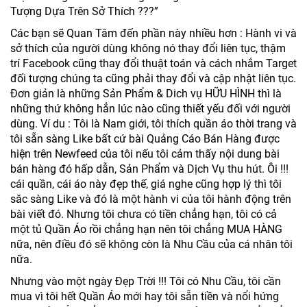
Tượng Dựa Trên Sở Thích ???”
Các bạn sẽ Quan Tâm đến phần này nhiều hơn : Hành vi và
sở thích của người dùng không nó thay đổi liên tục, thậm
trí Facebook cũng thay đổi thuật toán và cách nhắm Target
đối tượng chúng ta cũng phải thay đổi và cập nhật liên tục.
Đơn giản là những Sản Phẩm & Dich vụ HỮU HÌNH thì là
những thứ không hẳn lúc nào cũng thiết yếu đối với người
dùng. Ví du : Tôi là Nam giới, tôi thích quần áo thời trang và
tôi sẵn sàng Like bất cứ bài Quảng Cáo Bán Hàng được
hiện trên Newfeed của tôi nếu tôi cảm thấy nội dung bài
bán hàng đó hấp dẫn, Sản Phẩm và Dịch Vụ thu hút. Ôi !!!
cái quần, cái áo này đẹp thế, giá nghe cũng hợp lý thì tôi
săc sàng Like và đó là một hành vi của tôi hành động trên
bài viết đó. Nhưng tôi chưa có tiền chẳng hạn, tôi có cả
một tủ Quần Áo rồi chẳng hạn nên tôi chẳng MUA HÀNG
nữa, nên điều đó sẽ không còn là Nhu Cầu của cá nhân tôi
nữa.
Nhưng vào một ngày Đẹp Trời !!! Tôi có Nhu Cầu, tôi cần
mua vì tôi hết Quần Áo mới hay tôi sẵn tiền và nổi hứng