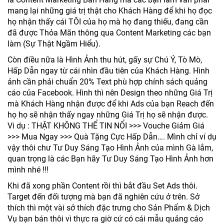
mang lại những giá trị thật cho Khách Hàng để khi họ đọc
họ nhận thấy cái TÔI của họ mà họ đang thiếu, đang cần
đã được Thỏa Mãn thông qua Content Marketing các bạn
làm (Sự Thật Ngầm Hiểu).
Còn điều nữa là Hình Ảnh thu hút, gấy sự Chú Ý, Tò Mò,
Hấp Dẫn ngay từ cái nhìn đầu tiên của Khách Hàng. Hình
ảnh cần phải chuẩn 20% Text phù hợp chính sách quảng
cáo của Facebook. Hình thì nên Design theo những Giá Trị
mà Khách Hàng nhận được để khi Ads của bạn Reach đến
họ họ sẽ nhận thấy ngay những Giá Trị họ sẽ nhận được.
Vi dụ : THẬT KHÔNG THỂ TIN NỔI >>> Vouche Giảm Giá
>>> Mua Ngay >>> Quà Tặng Cực Hấp Dẫn…. Mình chỉ ví dụ
vậy thôi chư Tư Duy Sáng Tạo Hình Ảnh của mình Gà lắm,
quan trọng là các Bạn hãy Tư Duy Sáng Tạo Hình Ảnh hơn
mình nhé !!!
Khi đã xong phần Content rồi thì bắt đầu Set Ads thôi.
Target đến đối tượng mà bạn đã nghiên cứu ở trên. Sở
thích thì một vài sở thích đặc trưng cho Sản Phẩm & Dịch
Vụ bạn bán thôi vì thực ra giờ cứ có cái mẫu quảng cáo