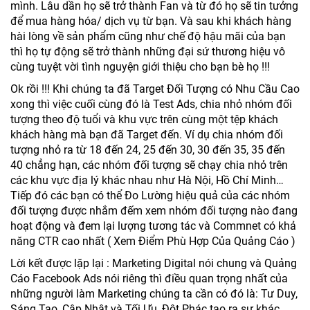
mình. Lâu dần họ sẽ trở thành Fan và từ đó họ sẽ tin tưởng
để mua hàng hóa/ dịch vụ từ bạn. Và sau khi khách hàng
hài lòng về sản phẩm cũng như chế độ hậu mãi của bạn
thì họ tự động sẽ trở thành những đại sứ thương hiệu vô
cùng tuyệt vời tình nguyện giới thiệu cho bạn bè họ !!!
Ok rồi !!! Khi chúng ta đã Target Đối Tượng có Nhu Cầu Cao
xong thì việc cuối cùng đó là Test Ads, chia nhỏ nhóm đối
tượng theo độ tuổi và khu vực trên cùng một tệp khách
khách hàng mà bạn đã Target đến. Ví dụ chia nhóm đối
tượng nhỏ ra từ 18 đến 24, 25 đến 30, 30 đến 35, 35 đến
40 chẳng hạn, các nhóm đối tượng sẽ chạy chia nhỏ trên
các khu vực địa lý khác nhau như Hà Nội, Hồ Chí Minh…
Tiếp đó các bạn có thể Đo Lường hiệu quả của các nhóm
đối tượng được nhắm đếm xem nhóm đối tượng nào đang
hoạt động và đem lại lượng tương tác và Commnet có khả
năng CTR cao nhất ( Xem Điểm Phù Hợp Của Quảng Cáo )
Lời kết được lặp lại : Marketing Digital nói chung và Quảng
Cáo Facebook Ads nói riêng thì điều quan trọng nhất của
những người làm Marketing chúng ta cần có đó là: Tư Duy,
Sáng Tạo, Cập Nhật và Tối Ưu, Đột Phác tạo ra sự khác