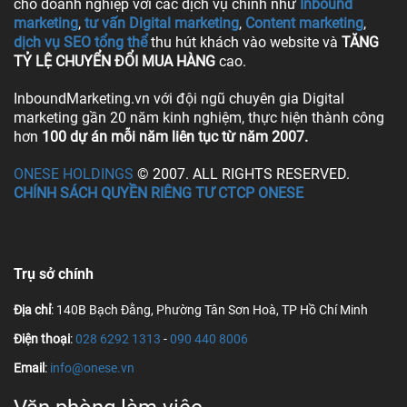
cho doanh nghiệp với các dịch vụ chính như
Inbound
marketing
,
tư vấn Digital marketing
,
Content marketing
,
dịch vụ SEO tổng thể
thu hút khách vào website và
TĂNG
TỶ LỆ CHUYỂN ĐỔI MUA HÀNG
cao.
InboundMarketing.vn với đội ngũ chuyên gia Digital
marketing gần 20 năm kinh nghiệm, thực hiện thành công
hơn
100 dự án mỗi năm liên tục từ năm 2007.
ONESE HOLDINGS
© 2007. ALL RIGHTS RESERVED.
CHÍNH SÁCH QUYỀN RIÊNG TƯ CTCP ONESE
Trụ sở chính
Địa chỉ
: 140B Bạch Đằng, Phường Tân Sơn Hoà, TP Hồ Chí Minh
Điện thoại
:
028 6292 1313
-
090 440 8006
Email
:
info@onese.vn