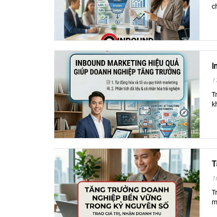
c
I
1
T
k
T
1
T
m