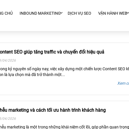
NG CHỦ
INBOUND MARKETING
DỊCH VỤ SEO
VẬN HÀNH WEB
ontent SEO giúp tăng traffic và chuyển đổi hiệu quả
9/04/2026
rong kỷ nguyên số ngày nay, việc xây dựng một chiến lược Content SEO 
òn là lựa chọn mà đã trở thành một...
Xem ch
hễu marketing và cách tối ưu hành trình khách hàng
8/04/2026
hễu marketing là một trong những khái niệm cốt lõi, góp phần quan trọn