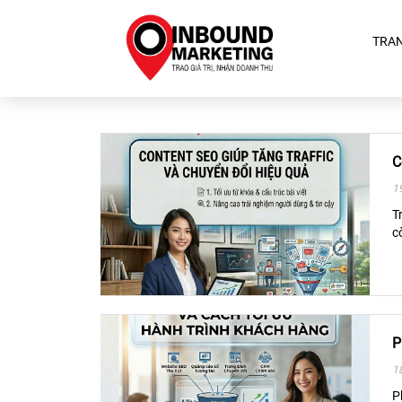
TRA
C
1
T
c
P
1
P