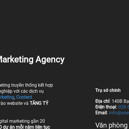
arketing Agency
ting truyền thống kết hợp
Trụ sở chính
ghiệp với các dịch vụ
rketing
,
Content
Địa chỉ
: 140B B
vào website và
TĂNG TỶ
Điện thoại
:
028 
Email
:
info@one
gital marketing gần 20
Văn phòng 
0 dự án mỗi năm liên tục