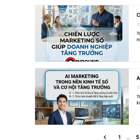
C
1
T
m
A
1
T
k
1
…
5