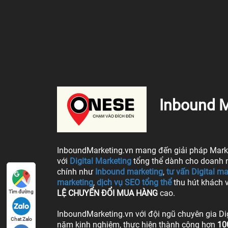
Inbound M
InboundMarketing.vn mang đến giải pháp Marke
với
Digital Marketing
tổng thể dành cho doanh n
chính như
Inbound marketing
,
tư vấn Digital ma
marketing
,
dịch vụ SEO tổng thể
thu hút khách 
LỆ CHUYỂN ĐỔI MUA HÀNG
cao.
Tìm đường
InboundMarketing.vn với đội ngũ chuyên gia Di
Chat Zalo
năm kinh nghiệm, thực hiện thành công hơn
10