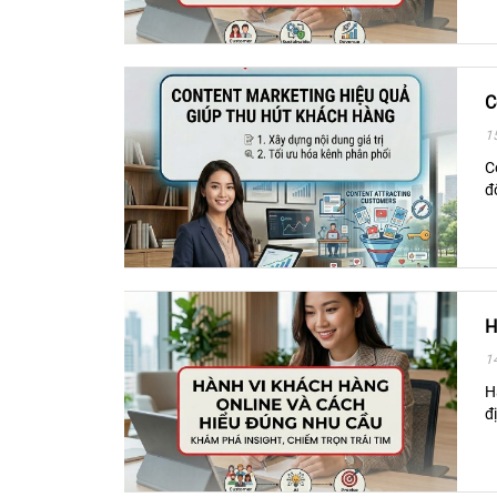
C
1
C
đ
H
1
H
đ