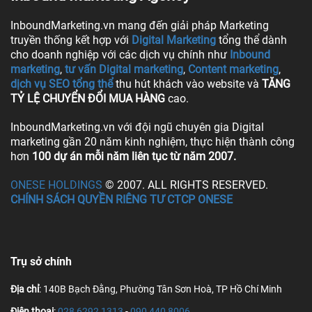
InboundMarketing.vn mang đến giải pháp Marketing
truyền thống kết hợp với
Digital Marketing
tổng thể dành
cho doanh nghiệp với các dịch vụ chính như
Inbound
marketing
,
tư vấn Digital marketing
,
Content marketing
,
dịch vụ SEO tổng thể
thu hút khách vào website và
TĂNG
TỶ LỆ CHUYỂN ĐỔI MUA HÀNG
cao.
InboundMarketing.vn với đội ngũ chuyên gia Digital
marketing gần 20 năm kinh nghiệm, thực hiện thành công
hơn
100 dự án mỗi năm liên tục từ năm 2007.
ONESE HOLDINGS
© 2007. ALL RIGHTS RESERVED.
CHÍNH SÁCH QUYỀN RIÊNG TƯ CTCP ONESE
Trụ sở chính
Địa chỉ
: 140B Bạch Đằng, Phường Tân Sơn Hoà, TP Hồ Chí Minh
Điện thoại
:
028 6292 1313
-
090 440 8006