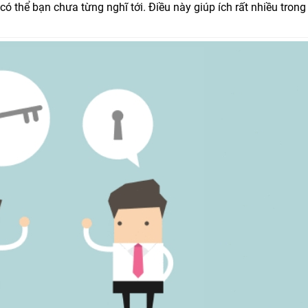
 thể bạn chưa từng nghĩ tới. Điều này giúp ích rất nhiều trong