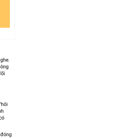
nghe.
hông
đối
“hỏi
nh
có
n đóng