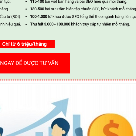
ên tục.
115-100
bài viết bán hàng và bài SEO hiệu quả mỗi tháng.
 hàng.
130-500
bài sưu tầm biên tập chuẩn SEO, hút khách mỗi tháng
đầu tư (ROI).
100-1.000
từ khóa được SEO tổng thể theo ngành hàng liên tụ
nh hiệu quả.
Thu hút 3.000 - 100.000
khách truy cập tự nhiên mỗi tháng.
Chỉ từ 6 triệu/tháng
 NGAY ĐỂ ĐƯỢC TƯ VẤN