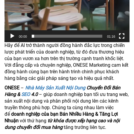
00:00
01:16
Hãy để AI trở thành người đồng hành đắc lực trong chiến
lược phát triển của doanh nghiệp, từ đó đưa thương hiệu
của bạn vươn xa hơn trên thị trường cạnh tranh khốc liệt.
Với đẳng cấp và chuyên nghiệp, ONESE Marketing cam kết
đồng hành cùng bạn trên hành trình chinh phục khách
hàng bằng các giải pháp sáng tạo và hiệu quả nhất.
ONESE
–
Nhà Máy Sản Xuất Nội Dung
Chuyển Đổi Bán
Hàng &
SEO
4.0
– giúp doanh nghiệp bạn tối ưu trang web,
sản xuất nội dung và phân phối nội dung lên các kênh
truyền thông phù hợp. Chúng ta cùng nhau làm việc
để
doanh nghiệp của bạn Bán Nhiều Hàng & Tăng Lợi
Nhuận
với thứ hạng
từ khóa được xếp hạng cao và nội
dung chuyển đổi mua hàng
tăng trưởng liên tục.