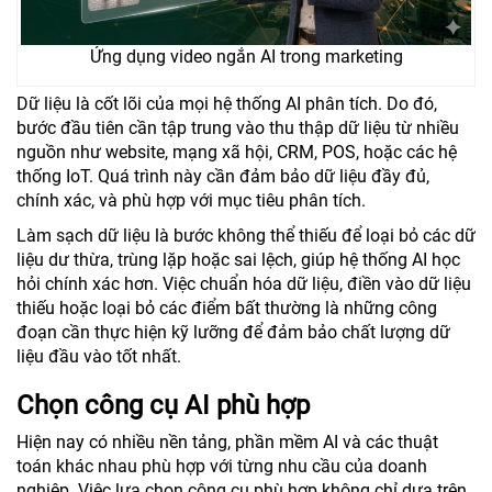
Ứng dụng video ngắn AI trong marketing
Dữ liệu là cốt lõi của mọi hệ thống AI phân tích. Do đó,
bước đầu tiên cần tập trung vào thu thập dữ liệu từ nhiều
nguồn như website, mạng xã hội, CRM, POS, hoặc các hệ
thống IoT. Quá trình này cần đảm bảo dữ liệu đầy đủ,
chính xác, và phù hợp với mục tiêu phân tích.
Làm sạch dữ liệu là bước không thể thiếu để loại bỏ các dữ
liệu dư thừa, trùng lặp hoặc sai lệch, giúp hệ thống AI học
hỏi chính xác hơn. Việc chuẩn hóa dữ liệu, điền vào dữ liệu
thiếu hoặc loại bỏ các điểm bất thường là những công
đoạn cần thực hiện kỹ lưỡng để đảm bảo chất lượng dữ
liệu đầu vào tốt nhất.
Chọn công cụ AI phù hợp
Hiện nay có nhiều nền tảng, phần mềm AI và các thuật
toán khác nhau phù hợp với từng nhu cầu của doanh
nghiệp. Việc lựa chọn công cụ phù hợp không chỉ dựa trên