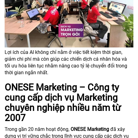
Lợi ích của AI không chỉ nằm ở việc tiết kiệm thời gian,
giảm chi phí mà còn giúp các chiến dịch cá nhân hóa và
tối ưu hóa liên tục nhằm nâng cao tỷ lệ chuyển đổi trong
thời gian ngắn nhất.
ONESE Marketing – Công ty
cung cấp dịch vụ Marketing
chuyên nghiệp nhiều năm từ
2007
Trong gần 20 năm hoạt động,
ONESE Marketing
đã xây
dựng vị trí vững chắc trong lĩnh vực cung cấp các dịch vụ