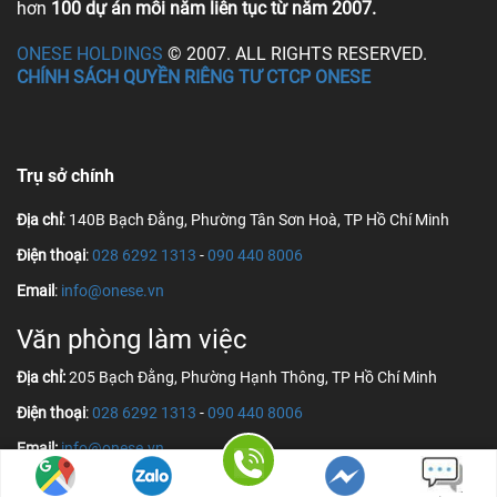
hơn
100 dự án mỗi năm liên tục từ năm 2007.
ONESE HOLDINGS
© 2007. ALL RIGHTS RESERVED.
CHÍNH SÁCH QUYỀN RIÊNG TƯ CTCP ONESE
Trụ sở chính
Địa chỉ
: 140B Bạch Đằng, Phường Tân Sơn Hoà, TP Hồ Chí Minh
Điện thoại
:
028 6292 1313
-
090 440 8006
Email
:
info@onese.vn
Văn phòng làm việc
Địa chỉ:
205 Bạch Đằng, Phường Hạnh Thông, TP Hồ Chí Minh
Điện thoại
:
028 6292 1313
-
090 440 8006
Email:
info@onese.vn