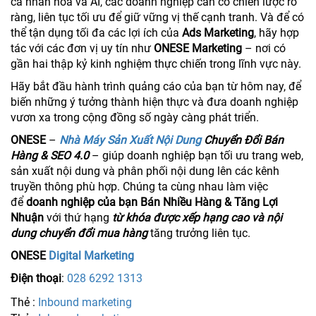
cá nhân hóa và AI, các doanh nghiệp cần có chiến lược rõ
ràng, liên tục tối ưu để giữ vững vị thế cạnh tranh. Và để có
thể tận dụng tối đa các lợi ích của
Ads Marketing
, hãy hợp
tác với các đơn vị uy tín như
ONESE Marketing
– nơi có
gần hai thập kỷ kinh nghiệm thực chiến trong lĩnh vực này.
Hãy bắt đầu hành trình quảng cáo của bạn từ hôm nay, để
biến những ý tưởng thành hiện thực và đưa doanh nghiệp
vươn xa trong cộng đồng số ngày càng phát triển.
ONESE
–
Nhà Máy Sản Xuất Nội Dung
Chuyển Đổi Bán
Hàng & SEO 4.0
– giúp doanh nghiệp bạn tối ưu trang web,
sản xuất nội dung và phân phối nội dung lên các kênh
truyền thông phù hợp. Chúng ta cùng nhau làm việc
để
doanh nghiệp của bạn Bán Nhiều Hàng & Tăng Lợi
Nhuận
với thứ hạng
từ khóa được xếp hạng cao và nội
dung chuyển đổi mua hàng
tăng trưởng liên tục.
ONESE
Digital Marketing
Điện thoại
:
028 6292 1313
Thẻ :
Inbound marketing