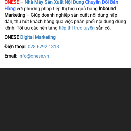
ONESE
–
Nhà Máy Sản Xuất Nội Dung
Chuyển Đổi Bán
Hàng
với phương pháp tiếp thị hiệu quả bằng
Inbound
Marketing
– Giúp doanh nghiệp sản xuất nội dung hấp
dẫn, thu hút khách hàng qua việc phân phối nội dung đúng
kênh. Tối ưu các nền tảng
tiếp thị trực tuyến
sẵn có.
ONESE
Digital Marketing
Điện thoại
:
028 6292 1313
Email
:
info@onese.vn