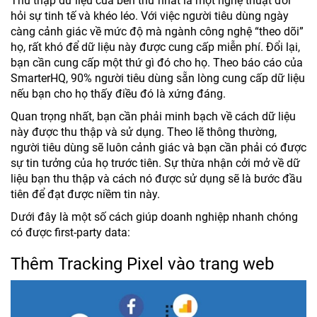
Thu thập dữ liệu của bên thứ nhất là một nghệ thuật đòi
hỏi sự tinh tế và khéo léo. Với việc người tiêu dùng ngày
càng cảnh giác về mức độ mà ngành công nghệ “theo dõi”
họ, rất khó để dữ liệu này được cung cấp miễn phí. Đổi lại,
bạn cần cung cấp một thứ gì đó cho họ. Theo báo cáo của
SmarterHQ, 90% người tiêu dùng sẵn lòng cung cấp dữ liệu
nếu bạn cho họ thấy điều đó là xứng đáng.
Quan trọng nhất, bạn cần phải minh bạch về cách dữ liệu
này được thu thập và sử dụng. Theo lẽ thông thường,
người tiêu dùng sẽ luôn cảnh giác và bạn cần phải có được
sự tin tưởng của họ trước tiên. Sự thừa nhận cởi mở về dữ
liệu bạn thu thập và cách nó được sử dụng sẽ là bước đầu
tiên để đạt được niềm tin này.
Dưới đây là một số cách giúp doanh nghiệp nhanh chóng
có được first-party data:
Thêm Tracking Pixel vào trang web