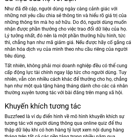
Như đã đề cập, người dùng ngày càng cảnh giác với
những nơi yêu cầu chia sẻ thông tin và hiểu rõ giá trị của
những thông tin mà họ sở hữu. Do đó, người dùng muốn
nhận được phần thưởng cho việc trao đổi dữ liệu của họ.
Lý tưởng nhất, đó nên là một phần thưởng hữu hình, tức
thì, chẳng hạn như mã giảm giá. Nếu được hãy cố gắng cá
nhân hóa dịch vụ của mình theo nhu cầu riêng của người
tiêu dùng.
Tất nhiên, không phải mọi doanh nghiệp đều có thể cung
cấp động lực tài chính ngay lập tức cho người dùng. Tuy
nhiên, vẫn còn nhiều cách khác để thưởng cho họ, chẳng
hạn như một quà tặng hàng tháng dành cho các cá nhân
thường xuyên tương tác với bài đăng trên mạng xã hội.
Khuyến khích tương tác
Buzzfeed là ví dụ điển hình về mô hình khuyến khích sự
tương tác với người dùng thông qua online quiz để thu
thập dữ liệu khi có hơn hàng tỷ lượt xem nội dung hàng
tháng trên tất cả các nền tảng trong nhiều năm qua.