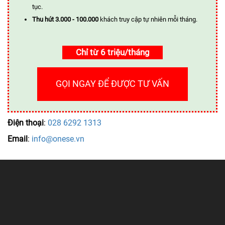
tục.
Thu hút 3.000 - 100.000
khách truy cập tự nhiên mỗi tháng.
Chỉ từ 6 triệu/tháng
GỌI NGAY ĐỂ ĐƯỢC TƯ VẤN
Điện thoại
:
028 6292 1313
Email
:
info@onese.vn