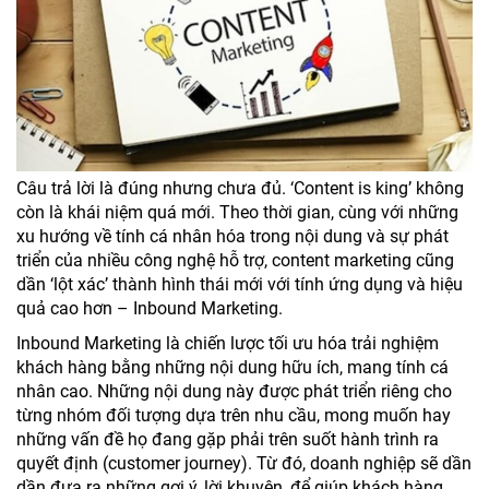
Câu trả lời là đúng nhưng chưa đủ. ‘Content is king’ không
còn là khái niệm quá mới. Theo thời gian, cùng với những
xu hướng về tính cá nhân hóa trong nội dung và sự phát
triển của nhiều công nghệ hỗ trợ, content marketing cũng
dần ‘lột xác’ thành hình thái mới với tính ứng dụng và hiệu
quả cao hơn – Inbound Marketing.
Inbound Marketing là chiến lược tối ưu hóa trải nghiệm
khách hàng bằng những nội dung hữu ích, mang tính cá
nhân cao. Những nội dung này được phát triển riêng cho
từng nhóm đối tượng dựa trên nhu cầu, mong muốn hay
những vấn đề họ đang gặp phải trên suốt hành trình ra
quyết định (customer journey). Từ đó, doanh nghiệp sẽ dần
dần đưa ra những gợi ý, lời khuyên, để giúp khách hàng