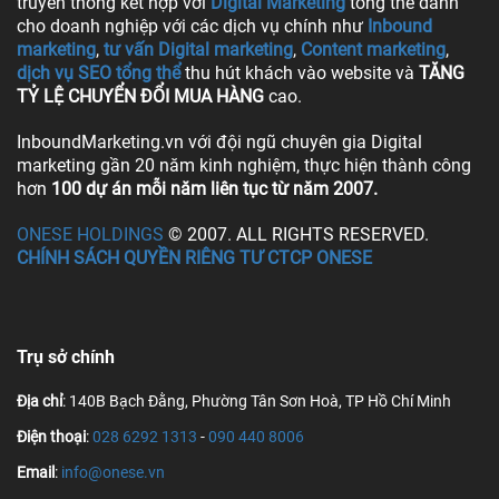
truyền thống kết hợp với
Digital Marketing
tổng thể dành
cho doanh nghiệp với các dịch vụ chính như
Inbound
marketing
,
tư vấn Digital marketing
,
Content marketing
,
dịch vụ SEO tổng thể
thu hút khách vào website và
TĂNG
TỶ LỆ CHUYỂN ĐỔI MUA HÀNG
cao.
InboundMarketing.vn với đội ngũ chuyên gia Digital
marketing gần 20 năm kinh nghiệm, thực hiện thành công
hơn
100 dự án mỗi năm liên tục từ năm 2007.
ONESE HOLDINGS
© 2007. ALL RIGHTS RESERVED.
CHÍNH SÁCH QUYỀN RIÊNG TƯ CTCP ONESE
Trụ sở chính
Địa chỉ
: 140B Bạch Đằng, Phường Tân Sơn Hoà, TP Hồ Chí Minh
Điện thoại
:
028 6292 1313
-
090 440 8006
Email
:
info@onese.vn