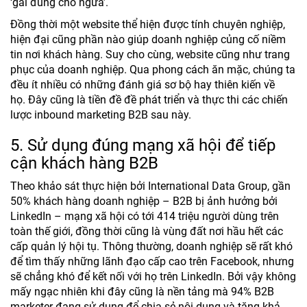
‘gãi đúng chỗ ngứa’.
Đồng thời một website thể hiện được tính chuyên nghiệp,
hiện đại cũng phần nào giúp doanh nghiệp củng cố niềm
tin nơi khách hàng. Suy cho cùng, website cũng như trang
phục của doanh nghiệp. Qua phong cách ăn mặc, chúng ta
đều ít nhiều có những đánh giá sơ bộ hay thiên kiến về
họ. Đây cũng là tiền đề đề phát triển và thực thi các chiến
lược inbound marketing B2B sau này.
5. Sử dụng đúng mạng xã hội để tiếp
cận khách hàng B2B
Theo khảo sát thực hiện bởi International Data Group, gần
50% khách hàng doanh nghiệp – B2B bị ảnh hưởng bởi
LinkedIn – mạng xã hội có tới 414 triệu người dùng trên
toàn thế giới, đồng thời cũng là vùng đất nơi hầu hết các
cấp quản lý hội tụ. Thông thường, doanh nghiệp sẽ rất khó
để tìm thấy những lãnh đạo cấp cao trên Facebook, nhưng
sẽ chẳng khó để kết nối với họ trên LinkedIn. Bởi vậy không
mấy ngạc nhiên khi đây cũng là nền tảng mà 94% B2B
marketer đang sử dụng để chia sẻ nội dung và tăng khả