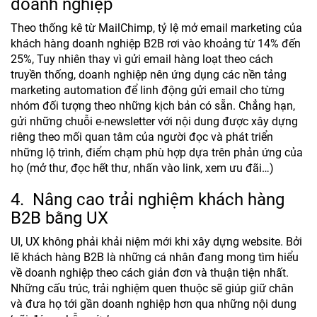
doanh nghiệp
Theo thống kê từ MailChimp, tỷ lệ mở email marketing của
khách hàng doanh nghiệp B2B rơi vào khoảng từ 14% đến
25%, Tuy nhiên thay vì gửi email hàng loạt theo cách
truyền thống, doanh nghiệp nên ứng dụng các nền tảng
marketing automation để linh động gửi email cho từng
nhóm đối tượng theo những kịch bản có sẵn. Chẳng hạn,
gửi những chuỗi e-newsletter với nội dung được xây dựng
riêng theo mối quan tâm của người đọc và phát triển
những lộ trình, điểm chạm phù hợp dựa trên phản ứng của
họ (mở thư, đọc hết thư, nhấn vào link, xem ưu đãi…)
4. Nâng cao trải nghiệm khách hàng
B2B bằng UX
UI, UX không phải khải niệm mới khi xây dựng website. Bởi
lẽ khách hàng B2B là những cá nhân đang mong tìm hiểu
về doanh nghiệp theo cách giản đơn và thuận tiện nhất.
Những cấu trúc, trải nghiệm quen thuộc sẽ giúp giữ chân
và đưa họ tới gần doanh nghiệp hơn qua những nội dung