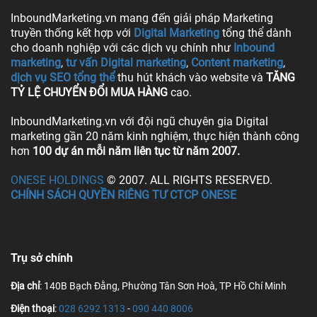
InboundMarketing.vn mang đến giải pháp Marketing
truyền thống kết hợp với
Digital Marketing
tổng thể dành
cho doanh nghiệp với các dịch vụ chính như
Inbound
marketing
,
tư vấn Digital marketing
,
Content marketing
,
dịch vụ SEO tổng thể
thu hút khách vào website và
TĂNG
TỶ LỆ CHUYỂN ĐỔI MUA HÀNG
cao.
InboundMarketing.vn với đội ngũ chuyên gia Digital
marketing gần 20 năm kinh nghiệm, thực hiện thành công
hơn
100 dự án mỗi năm liên tục từ năm 2007.
ONESE HOLDINGS
© 2007. ALL RIGHTS RESERVED.
CHÍNH SÁCH QUYỀN RIÊNG TƯ CTCP ONESE
Trụ sở chính
Địa chỉ
: 140B Bạch Đằng, Phường Tân Sơn Hoà, TP Hồ Chí Minh
Điện thoại
:
028 6292 1313
-
090 440 8006