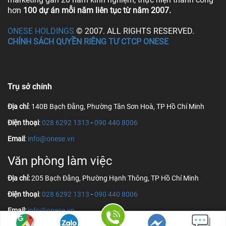
hơn
100 dự án mỗi năm liên tục từ năm 2007.
ONESE HOLDINGS
© 2007. ALL RIGHTS RESERVED.
CHÍNH SÁCH QUYỀN RIÊNG TƯ CTCP ONESE
Trụ sở chính
Địa chỉ
: 140B Bạch Đằng, Phường Tân Sơn Hoà, TP Hồ Chí Minh
Điện thoại
:
028 6292 1313
-
090 440 8006
Email
:
info@onese.vn
Văn phòng làm việc
Địa chỉ:
205 Bạch Đằng, Phường Hạnh Thông, TP Hồ Chí Minh
Điện thoại
:
028 6292 1313
-
090 440 8006
Email:
info@onese.vn