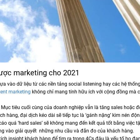
 lược marketing cho 2021
dựa vào dữ liệu từ các nền tảng social listening hay các hệ thốn
tent marketing
không chỉ mang tính hữu ích với cộng đồng mà 
: Mục tiêu cuối cùng của doanh nghiệp vẫn là tăng sales hoặc 
h hàng, đại dịch kéo dài sẽ tiếp tục là ‘gánh nặng’ kìm nén độn
o quá ‘hard sales’ sẽ không mang đến kết quả tốt bằng việc t
ẳng vào giải quyết những nhu cầu và đắn đo của khách hàng.
tích insight khách hàng để tìm ra trong 4Cs đâu là yếu tố họ đa