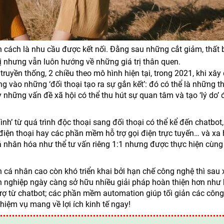
 cách là nhu cầu được kết nối. Đằng sau những cắt giảm, thất 
ị nhưng vẫn luôn hướng về những giá trị thân quen.
truyền thống, 2 chiều theo mô hình hiện tại, trong 2021, khi xây
g vào những ‘đối thoại tạo ra sự gắn kết’: đó có thể là những t
những vấn đề xã hội có thể thu hút sự quan tâm và tạo ‘lý do’ 
h’ từ quá trình độc thoại sang đối thoại có thể kể đến chatbot
điện thoại hay các phần mềm hỗ trợ gọi điện trực tuyến… và xa
 nhân hóa như thể tư vấn riêng 1:1 nhưng được thực hiện cùng 
h cá nhân cao còn khó triển khai bởi hạn chế công nghệ thì sau 
h nghiệp ngày càng sở hữu nhiều giải pháp hoàn thiện hơn như
rợ từ chatbot; các phần mềm automation giúp tối giản các công
iệm vụ mang về lợi ích kinh tế ngay!