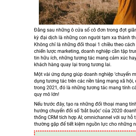
Đằng sau những ô cửa sổ cô đơn trong đợt giãn
kỳ đại dịch là những con người tạm xa thành th
Không chỉ là những đối thoại 1 chiều theo cách 
chiến lược marketing, doanh nghiệp cần tập trun
tin hữu ích, những tương tác mang cảm xúc hay 
khách hàng quay lại trong tương lai.
Một vài ứng dụng giúp doanh nghiệp ‘chuyển mìn
dụng tương tác trên các nền tảng mạng xã hội, 
trong 2021, đó là những tương tác mang tính cá
quy mô lớn!
Nếu trước đây, tạo ra những đối thoại mang tín
hướng chuyển đối số ‘bắt buộc’ của 2020 doan
thống CRM tích hợp AI; omnichannel với sự hỗ t
thường gặp để tiết kiệm nguồn lực cho những nh