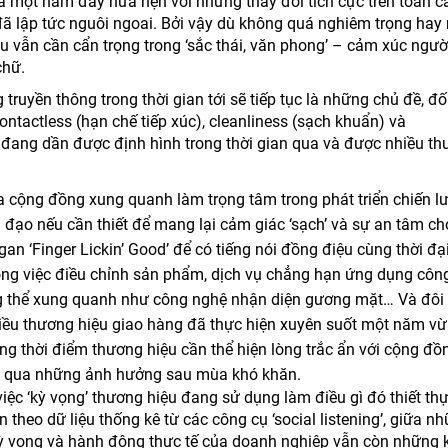
là một năm đầy hứa hẹn với những thay đổi tích cực trên toàn c
ã lập tức nguôi ngoai. Bởi vậy dù không quá nghiêm trọng hay
u vẫn cần cẩn trọng trong ‘sắc thái, văn phong’ – cảm xúc ngư
chữ.
truyền thông trong thời gian tới sẽ tiếp tục là những chủ đề, đố
tactless (hạn chế tiếp xúc), cleanliness (sạch khuẩn) và
ị đang dần được định hình trong thời gian qua và được nhiều t
 cộng đồng xung quanh làm trọng tâm trong phát triển chiến lư
ủ đạo nếu cần thiết để mang lại cảm giác ‘sạch’ và sự an tâm ch
n ‘Finger Lickin’ Good’ để có tiếng nói đồng điệu cùng thời đạ
ong việc điều chỉnh sản phẩm, dịch vụ chẳng hạn ứng dụng côn
ổng thể xung quanh như công nghệ nhận diện gương mặt… Và đôi 
iều thương hiệu giao hàng đã thực hiện xuyên suốt một năm vừ
 đúng thời điểm thương hiệu cần thể hiện lòng trắc ẩn với cộng đồ
đi qua những ảnh hưởng sau mùa khó khăn.
ệc ‘kỳ vọng’ thương hiệu đang sử dụng làm điều gì đó thiết th
theo dữ liệu thống kê từ các công cụ ‘social listening’, giữa n
ỳ vọng và hành động thực tế của doanh nghiệp vẫn còn những