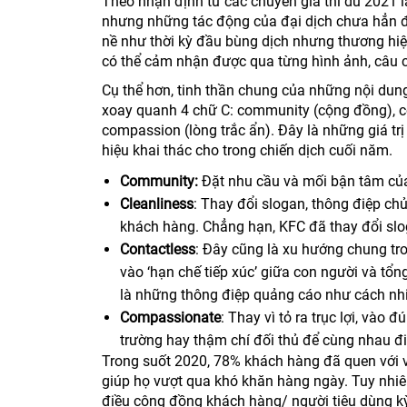
Theo nhận định từ các chuyên gia thì dù 2021 
nhưng những tác động của đại dịch chưa hẳn đ
nề như thời kỳ đầu bùng dịch nhưng thương hiệ
có thể cảm nhận được qua từng hình ảnh, câu 
Cụ thể hơn, tinh thần chung của những nội dung 
xoay quanh 4 chữ C: community (cộng đồng), con
compassion (lòng trắc ẩn). Đây là những giá tr
hiệu khai thác cho trong chiến dịch cuối năm.
Community:
Đặt nhu cầu và mối bận tâm của
Cleanliness
: Thay đổi slogan, thông điệp ch
khách hàng. Chẳng hạn, KFC đã thay đổi sloga
Contactless
: Đây cũng là xu hướng chung tr
vào ‘hạn chế tiếp xúc’ giữa con người và t
là những thông điệp quảng cáo như cách nh
Compassionate
: Thay vì tỏ ra trục lợi, vào
trường hay thậm chí đối thủ để cùng nhau 
Trong suốt 2020, 78% khách hàng đã quen với vi
giúp họ vượt qua khó khăn hàng ngày. Tuy nhiên 
điều cộng đồng khách hàng/ người tiêu dùng k