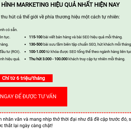
 HÌNH MARKETING HIỆU QUẢ NHẤT HIỆN NAY
hu hút cả thế giới về phía thương hiệu một cách tự nhiên:
ênh có sẵn.
ên tục.
115-100
bài viết bán hàng và bài SEO hiệu quả mỗi tháng.
 hàng.
130-500
bài sưu tầm biên tập chuẩn SEO, hút khách mỗi tháng
đầu tư (ROI).
100-1.000
từ khóa được SEO tổng thể theo ngành hàng liên tụ
nh hiệu quả.
Thu hút 3.000 - 100.000
khách truy cập tự nhiên mỗi tháng.
Chỉ từ 6 triệu/tháng
 NGAY ĐỂ ĐƯỢC TƯ VẤN
 nhân văn và mang nhịp thở thời đại như đã đề cập trước đó, s
 thắt lại ngày càng chặt!