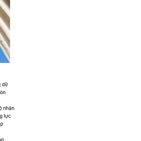
g dữ
còn
độ nhận
g lực
ập
ng