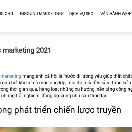
NG CHỦ
INBOUND MARKETING
DỊCH VỤ SEO
VẬN HÀNH WEB
c marketing 2021
c
marketing
mang tính xã hội là ‘nước đi’ trọng yếu giúp thắt chặ
 nào hết khi tất cả mọi tầng lớp, mọi độ tuổi đều cần được kết n
 trong thời gian qua, hàng loạt những xu hướng, nền tảng công n
hững trải nghiệm ‘đồng bộ’ cùng nhu cầu thời đại.
ng phát triển chiến lược truyền