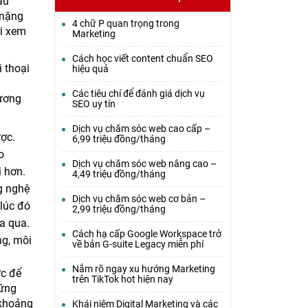
ầu
 nặng
4 chữ P quan trọng trong
ời xem
Marketing
Cách học viết content chuẩn SEO
i thoại
hiệu quả
Các tiêu chí để đánh giá dịch vụ
hương
SEO uy tín
Dịch vụ chăm sóc web cao cấp –
ợc.
6,99 triệu đồng/tháng
o
Dịch vụ chăm sóc web nâng cao –
i hơn.
4,49 triệu đồng/tháng
g nghệ
Dịch vụ chăm sóc web cơ bản –
lúc đó
2,99 triệu đồng/tháng
a qua.
Cách hạ cấp Google Workspace trở
ng, môi
về bản G-suite Legacy miễn phí
Nắm rõ ngay xu hướng Marketing
ực để
trên TikTok hot hiện nay
hững
 khoảng
Khái niệm Digital Marketing và các