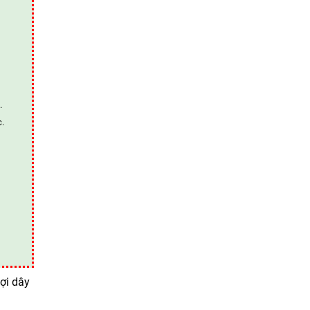
.
c.
ợi dây