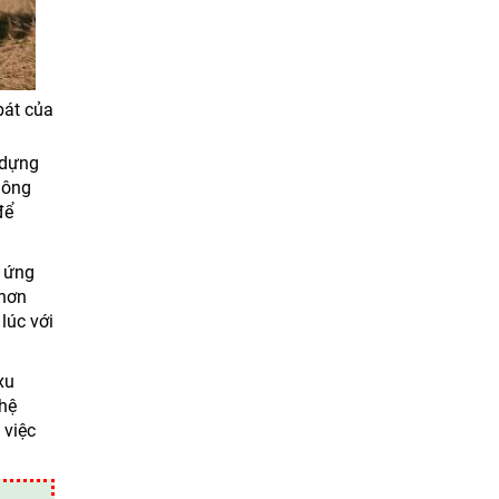
bát của
 dựng
hông
để
, ứng
 hơn
lúc với
xu
hệ
 việc