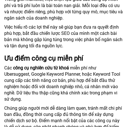
phí và trả phí luôn là bài toán nan giải. Mỗi loại đều có ưu
và nhược điểm riêng, phù hợp với từng quy mô, mục tiêu và
ngân sách của doanh nghiệp.
Việc hiểu rõ các lợi thế này sẽ giúp bạn đưa ra quyết định
phù hợp, bắt đầu chiến lược SEO của mình một cách bài
bản mà không gặp lúng túng trong việc phân bổ ngân sách
và tận dụng tối đa nguồn lực.
Ưu điểm công cụ miễn phí
Các
công cụ nghiên cứu từ khoá
miễn phí như
Ubersuggest, Google Keyword Planner, hoặc Keyword Tool
cung cấp các tính năng cơ bản, phù hợp để bắt đầu thử
nghiệm hoặc đối với doanh nghiệp nhỏ, cá nhân mới vào
nghề. Dữ liệu thu thập cũng khá chính xác trong phạm vi
sử dụng.
Chúng giúp người mới dễ dàng làm quen, tránh mất chi phí
ban đầu, đồng thời cung cấp đủ thông tin để xây dựng
chiến dịch sơ bộ. Điểm mạnh nổi bật của các công cụ này
là dễ sử dụng, cập nhật nhanh chóng và phù hợp để kiểm