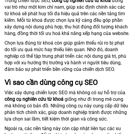
Trong chiến lược SEO,
công cụ nghiên cứu từ khoá
đóng
vai trò như một kim chỉ nam, giúp xác định chính xác các
từ khoá sẽ phát huy tối đa hiệu quả trên các nền tảng tìm
kiếm. Mỗi từ khoá được chọn lựa kỹ càng đều góp phần
xây dựng nội dung phù hợp, thu hút đúng đối tượng khách
hàng, đồng thời tối ưu hoá khả năng xếp hạng của website.
Chọn lựa đúng từ khoá còn giúp giảm thiểu rủi ro bị phạt
do tối ưu quá mức hay thiếu liên quan. Nhờ đó, doanh
nghiệp có thể tập trung phát triển các nội dung giá trị, phù
hợp với xu hướng thị trường và hành vi người tiêu dùng,
đảm bảo sự phát triển bền vững của chiến dịch SEO.
Vì sao cần dùng công cụ SEO
Việc xây dựng chiến lược SEO mà không có sự hỗ trợ của
công cụ nghiên cứu từ khoá
giống như đi trong mê cung
mà không có bản đồ. Những công cụ này cung cấp dữ liệu
phân tích chính xác, giúp doanh nghiệp tránh được những
lựa chọn sai lầm, tiết kiệm thời gian và công sức.
Ngoài ra, các nền tảng này còn cập nhật liên tục các xu