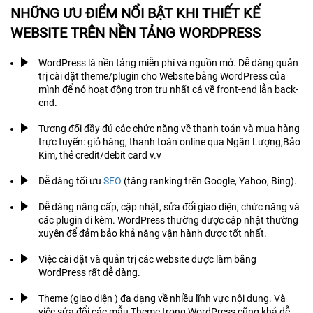
NHỮNG ƯU ĐIỂM NỔI BẬT KHI THIẾT KẾ
WEBSITE TRÊN NỀN TẢNG WORDPRESS
WordPress là nền tảng miễn phí và nguồn mở. Dễ dàng quản
trị cài đặt theme/plugin cho Website bằng WordPress của
mình để nó hoạt động trơn tru nhất cả về front-end lẫn back-
end.
Tương đối đầy đủ các chức năng về thanh toán và mua hàng
trực tuyến: giỏ hàng, thanh toán online qua Ngân Lượng,Bảo
Kim, thẻ credit/debit card v.v
Dễ dàng tối ưu
SEO
(tăng ranking trên Google, Yahoo, Bing).
Dễ dàng nâng cấp, cập nhật, sửa đổi giao diện, chức năng và
các plugin đi kèm. WordPress thường được cập nhật thường
xuyên để đảm bảo khả năng vận hành được tốt nhất.
Việc cài đặt và quản trị các website được làm bằng
WordPress rất dễ dàng.
Theme (giao diện ) đa dạng về nhiều lĩnh vực nội dung. Và
việc sửa đổi các mẫu Theme trong WordPress cũng khá dễ.